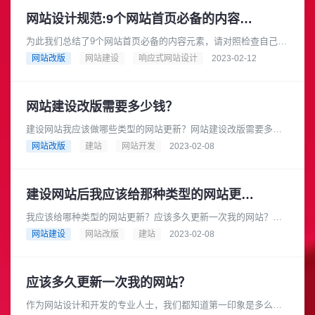
网站设计规范:9个网站首页必备的内容元素
为此我们总结了9个网站首页必备的内容元素，请对照检查自己的
网站是否都有落实。1.大标题你必须要在最短的时间内告诉网站
网站改版
网站建设
响应式网站设计
2023-02-12
刘览者你是做什么的，网站......
网站建设改版需要多少钱？
建设网站我应该做哪些类型的网站更新？网站建设改版需要多少
钱？网站建设的费用会受到很多因素的影响。以汽车为例，每个
网站改版
建站
网站开发
2023-02-08
车型都有自己的要件和发动机，......
建设网站后我应该给那种类型的网站更新？
我应该给哪种类型的网站更新？应该多久更新一次我的网站？网
站更新并不一定要复杂，但它对一个网站的成功至关重要。网站
网站建设
网站改版
建站
2023-02-08
更新不仅能让搜索引擎满意，还......
应该多久更新一次我的网站？
作为网站设计和开发的专业人士，我们都知道第一印象是多么重