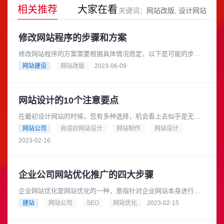
相关推荐
大家在看
关键词：
网站改版
设计网站
修改网站程序的步骤和方案
修改网站程序的方案需要根据具体情况而定，以下是可能的步骤
和方案：分析问题：首先需要分析网站程序存在的问题，例如网
网站建设
网站改版
2023-06-09
站响应速度慢、安全漏洞等，以......
网站设计的10个注意要点
在最初设计网站的时候，您有多种选择，机会看上去似乎是无穷
无尽的，尽管构建网站的潜力无限，但是有很多再平常不过的错
网站公司
自适应网站设计
网站制作
网站设计
误会导致网站设计的失败，使您......
2023-02-16
企业公司网站优化推广的四大步骤
企业网站优化是网站优化的一种，意指针对企业网站本身进行网
站内部要素优化和网站外部优化，使得网站设计、网站内容以及
建站
网站公司
SEO
网站优化
2023-02-15
各项服务符合用户体验和搜索引......