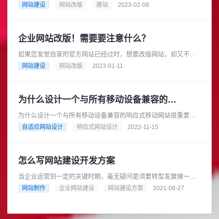
要。如今，消费者在决定是否购买产品或服务之前，会花费大量
网站建设
网站改版
建站
2023-02-08
的时间对企业、产品和服务进行......
企业网站改版！需要要注意什么？
如果您发觉自家的官方网站已经过时，想要改版网站，却又不知
道该注意什么的话，相信这篇文章会有效提供您更新的方向，让
网站建设
网站改版
2023-01-11
您更快速摆脱旧官网，迎接新官......
为什么设计一个与所有移动设备兼容的响应式移动网站很重要
为什么设计一个与所有移动设备兼容的响应式移动网站很重要？
在信息技术迅猛发展的今天，新的技术应运而生，尤其是移动技
自适应网站设计
响应式网站设计
2022-11-15
术，满足了用户日常生活的一切......
怎么写网站建设开发方案
当企业运营到一定的关键时期，毫无疑问是须要转型发展做一个
网站的，开发设计一个网站看起来方便，实际上要不是技术专业
网站制作
企业网站建设
网站建设方案
2021-08-27
的专业技术人员，还会浪费许多......