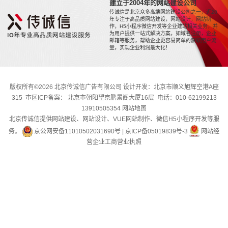
建立于2004年的网站建设公司
传诚信是北京众多高端网站建设公司之一，近20
年专注于高品质网站建设，网站设计，网站制
作，H5小程序微信开发等企业建站相关业务，并
为用户提供一站式解决方案，如域名注册，企业
邮箱等服务，帮助企业更容易简单的获取用户流
量，实现企业利润最大化！
版权所有©2026 北京传诚信广告有限公司 设计开发：北京市顺义旭辉空港A座
315 市区ICP备案： 北京市朝阳望京鹏景阁大厦16层 电话：010-62199213
13910505354
网站地图
北京传诚信提供网站建设、网站设计、VUE网站制作、微信H5小程序开发等服
务。
京公网安备11010502031690号
|
京ICP备05019839号-3
网站经
营企业工商营业执照