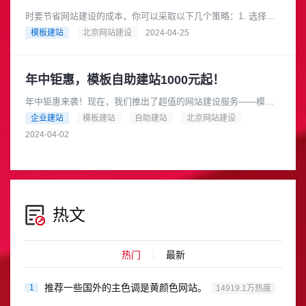
时要节省网站建设的成本，你可以采取以下几个策略：1. 选择合
适的网站类型根据你的业务需求和预算，选择适合你的网站类
模板建站
北京网站建设
2024-04-25
型。例如，如果你的业务相对......
年中钜惠，模板自助建站1000元起！
年中钜惠来袭！现在，我们推出了超值的网站建设服务——模板
自助建站，只需1000元起！是的，你没有听错，只要1000元，就
企业建站
模板建站
自助建站
北京网站建设
可以拥有一个专业的网......
2024-04-02
热文
热门
最新
推荐一些国外的主色调是黄颜色网站。
1
14919.1万热度