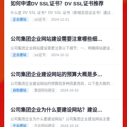
如何申请DV SSL证书？DV SSL证书推荐
什么是 DV SSL 证书？DV SSL 证书（即域名验证证书）通过验
证域名所有权来快速保护您的网站。它是最简单的SSLTLS 证书
企业建站
ssl证书
2024-12-21
形式，旨......
公司集团企业网站建设需要注意哪些细节？
公司集团企业网站建设需要注意以下细节：一、明确网站建设目
标在建设网站之前，公司集团企业应明确网站的建设目标。例
企业建站
ssl证书
2024-10-11
如，是为了提升企业形象、拓展市......
公司集团企业建设网站的预算大概是多少？
公司集团企业建设网站的预算因多种因素而异，以下是大致的预
算范围：基础型网站预算范围：如果选择模板建站，费用可能在
自助建站
集团网站建设
2024-10-10
数千元到 1 万元左右。一些......
公司集团企业为什么要建设网站？建设网站的流程是怎样的？
公司集团企业为什么要建设网站？公司集团企业建设网站主要有
以下几个重要原因：在当今互联网时代，消费者从产品研究到查
企业建站
企业网站建设
2024-10-10