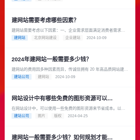
询地点和营业时间等各个方面都......
建网站需要考虑哪些因素？
建网站需要考虑以下因素：一、企业需求层面满足消费者需求：
在互联网时代，消费者在产品研究、查询地点和营业时间等方面
建网站
北京网站建设
企业建站
2024-10-09
都依赖互联网，因此企业需要一......
2024年建网站一般需要多少钱？
建网站的费用因多种因素而异，传诚信拥有 20 年高品质网站建设
经验，是成熟可靠的网络品牌建设合作伙伴。在长期的发展过程
建站公司
建网站
2024-10-09
中，积累了丰富的专业知......
网站设计中有哪些免费的图形资源可以用于商业目的
在网站设计中，可以使用一些免费的图形资源来节省成本。以下
是一些提供免费图形资源的网站，它们都可以用于商业目的：
建站公司
图片
版权
2024-04-25
Pixabay: Pixaba......
建网站一般需要多少钱？如何规划才能节省成本？