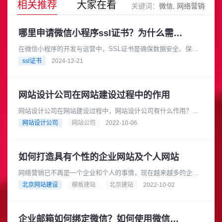
相关推荐
大家在看
关键词：
微信
网络营销
哪里申请微信小程序ssl证书？为什么需要申请？
在微信小程序的开发与运营中，SSL证书是确保数据安全、保护
用户隐私和提升用户信任的重要工具。根据微信的相关要求，开
ssl证书
2024-12-21
发者必须使用SSL证书来保......
网站设计公司在网站建设过程中的作用
网站设计公司在网站建设过程中，网站设计公司有什么作用？网
站设计公司的作用就是为网站提供一个便捷的信息展示平台和优
网站设计公司
网站公司
2022-10-06
质的客户服务平台，实现网络营......
如何打造具有个性的企业网站及个人网站
网络营销已不再是一个企业和个人的事情，现在越来越多的企业
和个人都开始利用网络来开展工作和商业活动；现在的企业和个
北京网站建设
模板建站
北京建站
2022-10-02
人已经不满足于只是做个网站来......
企业邮箱如何绑定微信？如何使用微信提醒功能？