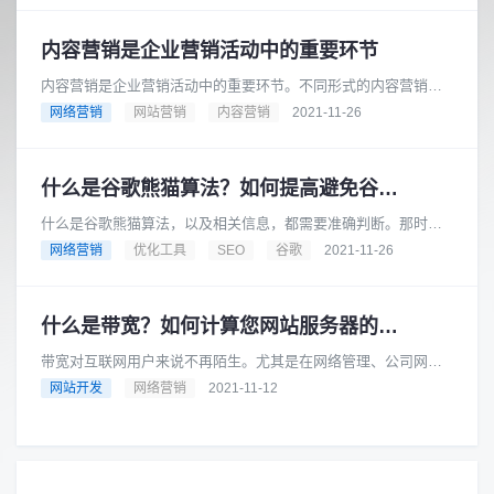
内容营销是企业营销活动中的重要环节
内容营销是企业营销活动中的重要环节。不同形式的内容营销将
帮助您的产品以多种方式与客户建立联系。在下面的文章中，北
网络营销
网站营销
内容营销
2021-11-26
京传诚信我们将向您介绍最常见......
什么是谷歌熊猫算法？如何提高避免谷歌熊猫惩罚
什么是谷歌熊猫算法，以及相关信息，都需要准确判断。那时
候，网站搜索引擎优化会得到效果，必要的主动性。以下文章由
网络营销
优化工具
SEO
谷歌
2021-11-26
传诚信将帮助您了解Google......
什么是带宽？如何计算您网站服务器的带宽？
带宽对互联网用户来说不再陌生。尤其是在网络管理、公司网络
控制、企业网络控制等领域工作的人……随着互联网的蓬勃发
网站开发
网络营销
2021-11-12
展，这个词越来越普及。传诚信将......