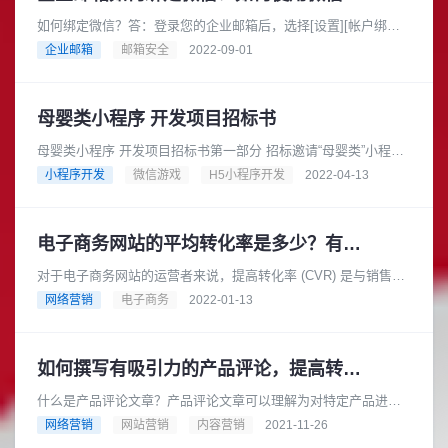
如何绑定微信？答：登录您的企业邮箱后，选择[设置][帐户绑
定]，点击绑定微信后的“点击绑定”链接，页面会显示一个二维
企业邮箱
邮箱安全
2022-09-01
码，此时打开微信，使用“......
母婴类小程序 开发项目招标书
母婴类小程序 开发项目招标书第一部分 招标邀请“母婴类”小程序
开发项目进行公开招标，邀请有意向参加本次招标活动的投标人
小程序开发
微信游戏
H5小程序开发
2022-04-13
参与本项目投标。一、......
电子商务网站的平均转化率是多少？有什么改进方法？
对于电子商务网站的运营者来说，提高转化率 (CVR) 是与销售直
接相关的最重要问题之一。CVR指南根据业务类型、业务形式和
网络营销
电子商务
2022-01-13
处理的产品而有所不......
如何撰写有吸引力的产品评论，提高转化率
什么是产品评论文章？产品评论文章可以理解为对特定产品进行
评论和评论的文章，包括产品的优缺点。这篇文章很重要，影响
网络营销
网站营销
内容营销
2021-11-26
很大客户的产品选择决定. 文......