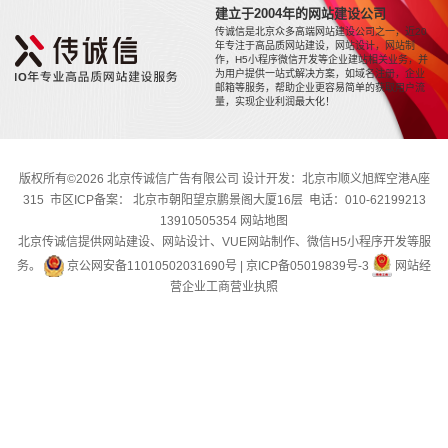
建立于2004年的网站建设公司
传诚信是北京众多高端网站建设公司之一，近20
年专注于高品质网站建设，网站设计，网站制
作，H5小程序微信开发等企业建站相关业务，并
为用户提供一站式解决方案，如域名注册，企业
邮箱等服务，帮助企业更容易简单的获取用户流
量，实现企业利润最大化！
版权所有©2026 北京传诚信广告有限公司 设计开发：北京市顺义旭辉空港A座
315 市区ICP备案： 北京市朝阳望京鹏景阁大厦16层 电话：010-62199213
13910505354
网站地图
北京传诚信提供网站建设、网站设计、VUE网站制作、微信H5小程序开发等服
务。
京公网安备11010502031690号
|
京ICP备05019839号-3
网站经
营企业工商营业执照