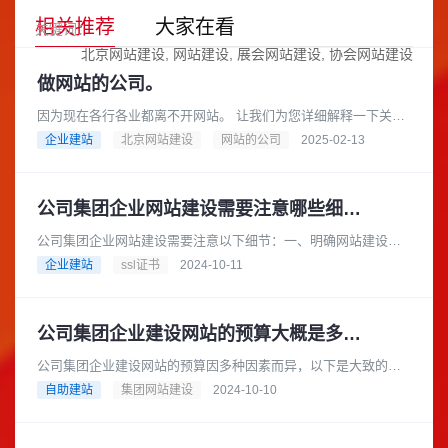
相关推荐
大家在看
关键词：
北京网站建设
网站建设
展会网站建设
协会网站建设
做网站的公司。
因为现在各行各业都离不开网站。 让我们为您详细解释一下关于
“做网站的公司”这个概念，以及您可以如何选择合适的公司来帮您
企业建站
北京网站建设
网站的公司
2025-02-13
搭建网站。做网站的公......
公司集团企业网站建设需要注意哪些细节？
公司集团企业网站建设需要注意以下细节：一、明确网站建设目
标在建设网站之前，公司集团企业应明确网站的建设目标。例
企业建站
ssl证书
2024-10-11
如，是为了提升企业形象、拓展市......
公司集团企业建设网站的预算大概是多少？
公司集团企业建设网站的预算因多种因素而异，以下是大致的预
算范围：基础型网站预算范围：如果选择模板建站，费用可能在
自助建站
集团网站建设
2024-10-10
数千元到 1 万元左右。一些......