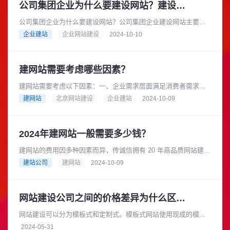
公司集团企业为什么要建设网站？建设网站的流程是怎样的？
公司集团企业为什么要建设网站？公司集团企业建设网站主要有
以下几个重要原因：在当今互联网时代，消费者从产品研究到查
企业建站
企业网站建设
2024-10-10
询地点和营业时间等各个方面都......
建网站需要考虑哪些因素？
建网站需要考虑以下因素：一、企业需求层面满足消费者需求：
在互联网时代，消费者在产品研究、查询地点和营业时间等方面
建网站
北京网站建设
企业建站
2024-10-09
都依赖互联网，因此企业需要一......
2024年建网站一般需要多少钱？
建网站的费用因多种因素而异，传诚信拥有 20 年高品质网站建设
经验，是成熟可靠的网络品牌建设合作伙伴。在长期的发展过程
建站公司
建网站
2024-10-09
中，积累了丰富的专业知......
网站建设公司之间的价格差异为什么区别大
网站建设可以分为模板式和定制式。模板式网站使用现成的模板
进行搭建，成本较低，适合小型企业或个体户。而定制式网站则
2024-05-31