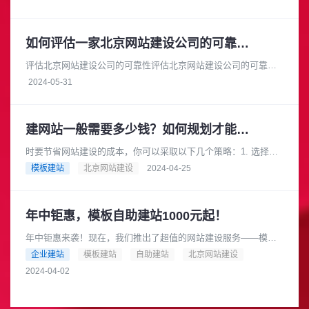
需要根据客户的具体需求进行开......
如何评估一家北京网站建设公司的可靠性和安全性
评估北京网站建设公司的可靠性评估北京网站建设公司的可靠性
时，您可以从以下几个方面进行考察：项目经验：查看公司的官
2024-05-31
方网站或参考案例，了解它们过......
建网站一般需要多少钱？如何规划才能节省成本？
时要节省网站建设的成本，你可以采取以下几个策略：1. 选择合
适的网站类型根据你的业务需求和预算，选择适合你的网站类
模板建站
北京网站建设
2024-04-25
型。例如，如果你的业务相对......
年中钜惠，模板自助建站1000元起！
年中钜惠来袭！现在，我们推出了超值的网站建设服务——模板
自助建站，只需1000元起！是的，你没有听错，只要1000元，就
企业建站
模板建站
自助建站
北京网站建设
可以拥有一个专业的网......
2024-04-02