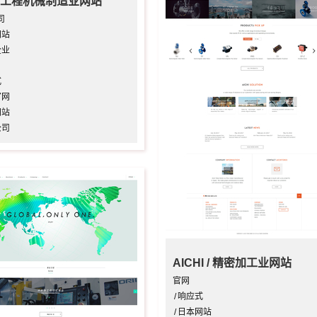
/ 工程机械制造业网站
司
网站
企业
式
官网
网站
公司
AICHI / 精密加工业网站
官网
响应式
日本网站