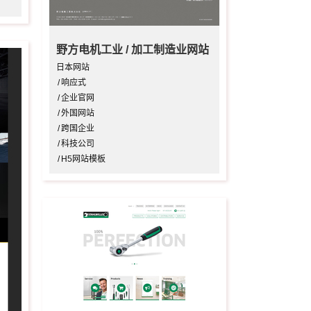
野方电机工业 / 加工制造业网站
日本网站
响应式
企业官网
外国网站
跨国企业
科技公司
H5网站模板