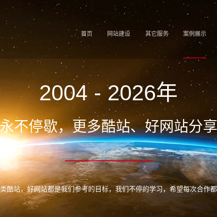
首页
网站建设
其它服务
案例展示
2004 - 2026年
永不停歇，更多酷站、好网站分
类酷站，好网站都是我们参考的目标，我们不停的学习，希望每次合作都