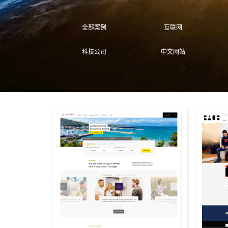
全部案例
互联网
科技公司
中文网站