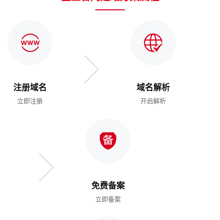
注册域名
域名解析
立即注册
开启解析
免费备案
立即备案