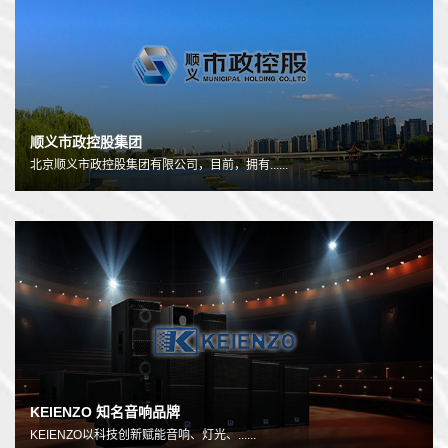
顺义市政控股集团
北京顺义市政控股集团有限公司，目前，拥有......
KEIENZO 知名音响品牌
KEIENZO以科技创新赋能音响、灯光、......