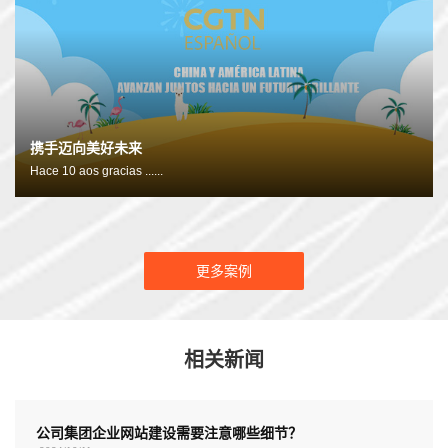
携手迈向美好未来
Hace 10 aos gracias ......
更多案例
相关新闻
公司集团企业网站建设需要注意哪些细节？