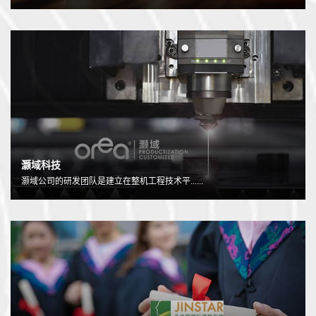
灏域科技
灏域公司的研发团队是建立在整机工程技术平......