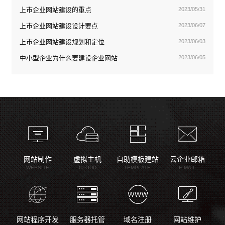
上市企业网站建设的重点
2023/05/31
上市企业网站建设设计要点
2023/06/07
上市企业网站建设规划和定位
2023/06/03
中小型企业为什么要建设企业网站
2023/06/05
网站制作
虚拟主机
自助模板建站
云企业邮箱
WEBSITE
CLOUD
TEMPLATE
E-MAIL
网站程序开发
服务器托管
域名注册
网站维护