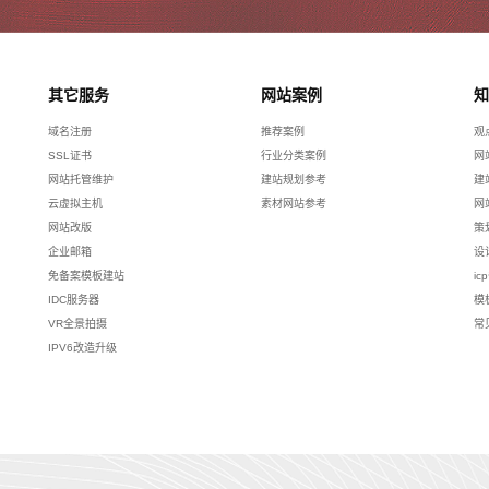
其它服务
网站案例
知
域名注册
推荐案例
观
SSL证书
行业分类案例
网
网站托管维护
建站规划参考
建
云虚拟主机
素材网站参考
网
网站改版
策
企业邮箱
设
免备案模板建站
ic
IDC服务器
模
VR全景拍摄
常
IPV6改造升级