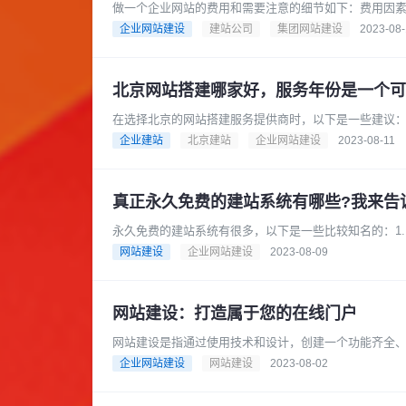
做一个企业网站的费用和需要注意的细节如下：费用因素
会根据网站的规模、功能和复杂......
企业网站建设
建站公司
集团网站建设
2023-08
北京网站搭建哪家好，服务年份是一个可
在选择北京的网站搭建服务提供商时，以下是一些建议：
价。可以通过在线评论、社交媒......
企业建站
北京建站
企业网站建设
2023-08-11
真正永久免费的建站系统有哪些?我来告
永久免费的建站系统有很多，以下是一些比较知名的：1. Wd
事先了解编......
网站建设
企业网站建设
2023-08-09
网站建设：打造属于您的在线门户
网站建设是指通过使用技术和设计，创建一个功能齐全
它是在互联网上建立自己的在线门户......
企业网站建设
网站建设
2023-08-02