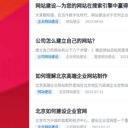
网站建设—为您的网站在搜索引擎中赢得
大家都知道，在当今数字化时代，网站建设对于任何企
地展示您的产品和服务，还能吸引更......
企业网站建设
网站建设
2023-08-02
公司怎么建立自己的网站？
建立自己的网站有以下几个步骤：1. 确定网站目标和
售、展示作品等。然后根据需求......
公司网站建设
企业网站建设
集团网站建设
2023
如何理解北京高端企业网站制作
北京高端企业网站制作是指在北京地区为高端企业定制
和技术实现的高水平，旨在突出企业......
网站建设
北京网站建设
2023-07-21
北京如何建设企业官网
北京作为中国的首都和经济中心，建设企业官网是一个重
网站设计：选择一个专业的网页......
企业网站建设
公司网站建设
2023-07-21