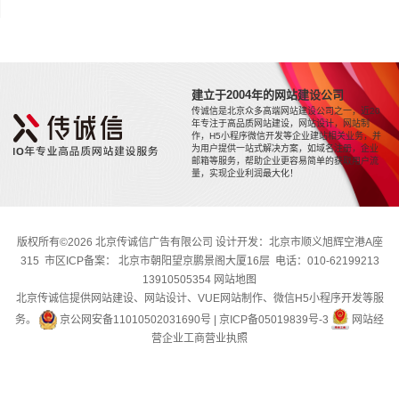
建立于2004年的网站建设公司
传诚信是北京众多高端网站建设公司之一，近20
年专注于高品质网站建设，网站设计，网站制
作，H5小程序微信开发等企业建站相关业务，并
为用户提供一站式解决方案，如域名注册，企业
邮箱等服务，帮助企业更容易简单的获取用户流
量，实现企业利润最大化！
版权所有©2026 北京传诚信广告有限公司 设计开发：北京市顺义旭辉空港A座
315 市区ICP备案： 北京市朝阳望京鹏景阁大厦16层 电话：010-62199213
13910505354
网站地图
北京传诚信提供网站建设、网站设计、VUE网站制作、微信H5小程序开发等服
务。
京公网安备11010502031690号
|
京ICP备05019839号-3
网站经
营企业工商营业执照