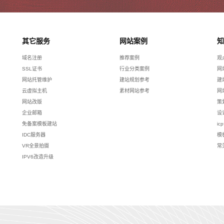
其它服务
网站案例
知
域名注册
推荐案例
观
SSL证书
行业分类案例
网
网站托管维护
建站规划参考
建
云虚拟主机
素材网站参考
网
网站改版
策
企业邮箱
设
免备案模板建站
ic
IDC服务器
模
VR全景拍摄
常
IPV6改造升级