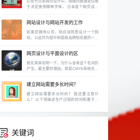
在现代日系网页设计中，排版问题通常仅限
于决定使用哪种字体。 日本是个网页设计
风气很盛行的国家，除了各行各业、网路活
动、个人网站等是很普遍的事情，同时日本
网站设计与网站开发的工作
也是视觉设计素养相当高的国家，因此日本
的网页设计的具有参考价值
内容及区别有那些？
如果您拥有公司，则应该熟悉设计一个网
站，以此作为提升和提高品牌知名度的一种
方式，因为如今，商人无法忽略使用该网站
的重要性。
网页设计与平面设计的区
别。
首先简单说明一下，为什么会有这个名词的
产生。最主要的理由，就是CMYK系统无法
表现所有的颜色。例如RGB的色域就和
CMYK不同，换句话说，某些RGB能呈现的
建立网站需要多长时间？
颜色，在CMYK中是表示不出来的。
建立网站需要多长时间？ 我还要注意什
么？ 以下将描述生产过程的时间和基于常
见网站建设类型的预防措施。
关键词