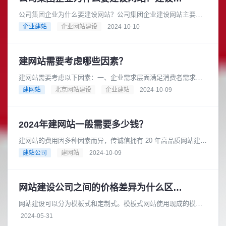
公司集团企业为什么要建设网站？公司集团企业建设网站主要有
以下几个重要原因：在当今互联网时代，消费者从产品研究到查
企业建站
企业网站建设
2024-10-10
询地点和营业时间等各个方面都......
建网站需要考虑哪些因素？
建网站需要考虑以下因素：一、企业需求层面满足消费者需求：
在互联网时代，消费者在产品研究、查询地点和营业时间等方面
建网站
北京网站建设
企业建站
2024-10-09
都依赖互联网，因此企业需要一......
2024年建网站一般需要多少钱？
建网站的费用因多种因素而异，传诚信拥有 20 年高品质网站建设
经验，是成熟可靠的网络品牌建设合作伙伴。在长期的发展过程
建站公司
建网站
2024-10-09
中，积累了丰富的专业知......
网站建设公司之间的价格差异为什么区别大
网站建设可以分为模板式和定制式。模板式网站使用现成的模板
进行搭建，成本较低，适合小型企业或个体户。而定制式网站则
2024-05-31
需要根据客户的具体需求进行开......