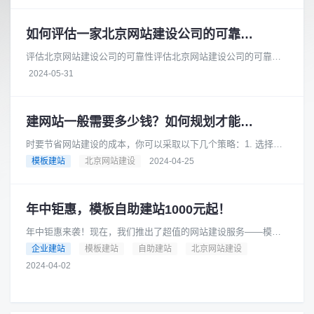
如何评估一家北京网站建设公司的可靠性和安全性
评估北京网站建设公司的可靠性评估北京网站建设公司的可靠性
时，您可以从以下几个方面进行考察：项目经验：查看公司的官
2024-05-31
方网站或参考案例，了解它们过......
建网站一般需要多少钱？如何规划才能节省成本？
时要节省网站建设的成本，你可以采取以下几个策略：1. 选择合
适的网站类型根据你的业务需求和预算，选择适合你的网站类
模板建站
北京网站建设
2024-04-25
型。例如，如果你的业务相对......
年中钜惠，模板自助建站1000元起！
年中钜惠来袭！现在，我们推出了超值的网站建设服务——模板
自助建站，只需1000元起！是的，你没有听错，只要1000元，就
企业建站
模板建站
自助建站
北京网站建设
可以拥有一个专业的网......
2024-04-02