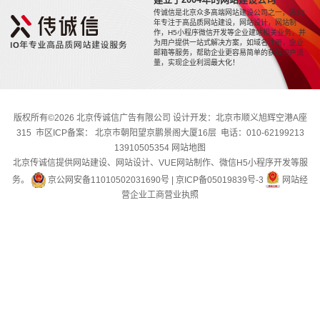
传诚信是北京众多高端网站建设公司之一，近20
年专注于高品质网站建设，网站设计，网站制
作，H5小程序微信开发等企业建站相关业务，并
为用户提供一站式解决方案，如域名注册，企业
邮箱等服务，帮助企业更容易简单的获取用户流
量，实现企业利润最大化！
版权所有©2026 北京传诚信广告有限公司 设计开发：北京市顺义旭辉空港A座
315 市区ICP备案： 北京市朝阳望京鹏景阁大厦16层 电话：010-62199213
13910505354
网站地图
北京传诚信提供网站建设、网站设计、VUE网站制作、微信H5小程序开发等服
务。
京公网安备11010502031690号
|
京ICP备05019839号-3
网站经
营企业工商营业执照