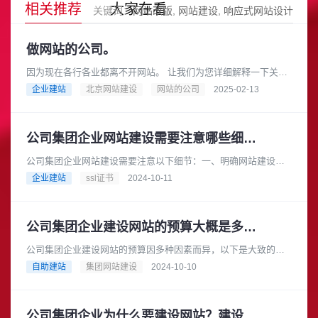
相关推荐
大家在看
关键词：
网站改版
网站建设
响应式网站设计
做网站的公司。
因为现在各行各业都离不开网站。 让我们为您详细解释一下关于
“做网站的公司”这个概念，以及您可以如何选择合适的公司来帮您
企业建站
北京网站建设
网站的公司
2025-02-13
搭建网站。做网站的公......
公司集团企业网站建设需要注意哪些细节？
公司集团企业网站建设需要注意以下细节：一、明确网站建设目
标在建设网站之前，公司集团企业应明确网站的建设目标。例
企业建站
ssl证书
2024-10-11
如，是为了提升企业形象、拓展市......
公司集团企业建设网站的预算大概是多少？
公司集团企业建设网站的预算因多种因素而异，以下是大致的预
算范围：基础型网站预算范围：如果选择模板建站，费用可能在
自助建站
集团网站建设
2024-10-10
数千元到 1 万元左右。一些......
公司集团企业为什么要建设网站？建设网站的流程是怎样的？