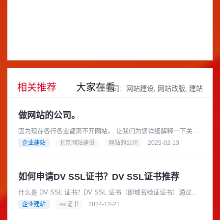
相关推荐
大家在看
关键词：
网站建设
网站改版
建站
做网站的公司。
因为现在各行各业都离不开网站。 让我们为您详细解释一下关于
“做网站的公司”这个概念，以及您可以如何选择合适的公司来帮您
企业建站
北京网站建设
网站的公司
2025-02-13
搭建网站。做网站的公......
如何申请DV SSL证书？DV SSL证书推荐
什么是 DV SSL 证书？DV SSL 证书（即域名验证证书）通过验
证域名所有权来快速保护您的网站。它是最简单的SSLTLS 证书
企业建站
ssl证书
2024-12-21
形式，旨......