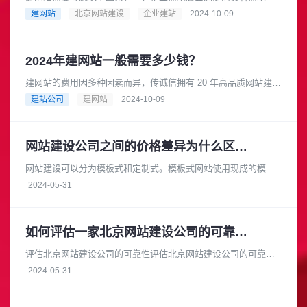
在互联网时代，消费者在产品研究、查询地点和营业时间等方面
建网站
北京网站建设
企业建站
2024-10-09
都依赖互联网，因此企业需要一......
2024年建网站一般需要多少钱？
建网站的费用因多种因素而异，传诚信拥有 20 年高品质网站建设
经验，是成熟可靠的网络品牌建设合作伙伴。在长期的发展过程
建站公司
建网站
2024-10-09
中，积累了丰富的专业知......
网站建设公司之间的价格差异为什么区别大
网站建设可以分为模板式和定制式。模板式网站使用现成的模板
进行搭建，成本较低，适合小型企业或个体户。而定制式网站则
2024-05-31
需要根据客户的具体需求进行开......
如何评估一家北京网站建设公司的可靠性和安全性
评估北京网站建设公司的可靠性评估北京网站建设公司的可靠性
时，您可以从以下几个方面进行考察：项目经验：查看公司的官
2024-05-31
方网站或参考案例，了解它们过......