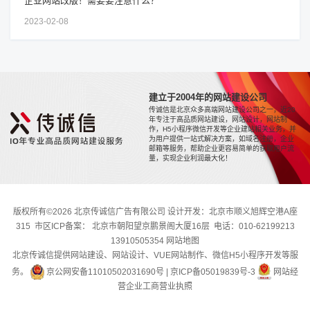
企业网站改版！需要要注意什么？
2023-02-08
建立于2004年的网站建设公司
传诚信是北京众多高端网站建设公司之一，近20
年专注于高品质网站建设，网站设计，网站制
作，H5小程序微信开发等企业建站相关业务，并
为用户提供一站式解决方案，如域名注册，企业
邮箱等服务，帮助企业更容易简单的获取用户流
量，实现企业利润最大化！
版权所有©2026 北京传诚信广告有限公司 设计开发：北京市顺义旭辉空港A座
315 市区ICP备案： 北京市朝阳望京鹏景阁大厦16层 电话：010-62199213
13910505354
网站地图
北京传诚信提供网站建设、网站设计、VUE网站制作、微信H5小程序开发等服
务。
京公网安备11010502031690号
|
京ICP备05019839号-3
网站经
营企业工商营业执照