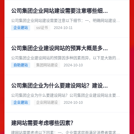
公司集团企业网站建设需要注意哪些细节？
公司集团企业网站建设需要注意以下细节：一、明确网站建设目
标在建设网站之前，公司集团企业应明确网站的建设目标。例
企业建站
ssl证书
2024-10-11
如，是为了提升企业形象、拓展市......
公司集团企业建设网站的预算大概是多少？
公司集团企业建设网站的预算因多种因素而异，以下是大致的预
算范围：基础型网站预算范围：如果选择模板建站，费用可能在
自助建站
集团网站建设
2024-10-10
数千元到 1 万元左右。一些......
公司集团企业为什么要建设网站？建设网站的流程是怎样的？
公司集团企业为什么要建设网站？公司集团企业建设网站主要有
以下几个重要原因：在当今互联网时代，消费者从产品研究到查
企业建站
企业网站建设
2024-10-10
询地点和营业时间等各个方面都......
建网站需要考虑哪些因素？
建网站需要考虑以下因素：一、企业需求层面满足消费者需求：