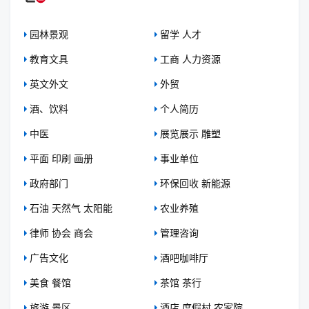
园林景观
留学 人才
教育文具
工商 人力资源
英文外文
外贸
酒、饮料
个人简历
中医
展览展示 雕塑
平面 印刷 画册
事业单位
政府部门
环保回收 新能源
石油 天然气 太阳能
农业养殖
律师 协会 商会
管理咨询
广告文化
酒吧咖啡厅
美食 餐馆
茶馆 茶行
旅游 景区
酒店 度假村 农家院