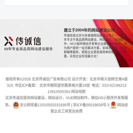
建立于2004年的网站建设公司
传诚信是北京众多高端网站建设公司之一，近20
年专注于高品质网站建设，网站设计，网站制
作，H5小程序微信开发等企业建站相关业务，并
为用户提供一站式解决方案，如域名注册，企业
邮箱等服务，帮助企业更容易简单的获取用户流
量，实现企业利润最大化！
版权所有©2026 北京传诚信广告有限公司 设计开发：北京市顺义旭辉空港A座
315 市区ICP备案： 北京市朝阳望京鹏景阁大厦16层 电话：010-62199213
13910505354
网站地图
北京传诚信提供网站建设、网站设计、VUE网站制作、微信H5小程序开发等服
务。
京公网安备11010502031690号
|
京ICP备05019839号-3
网站经
营企业工商营业执照