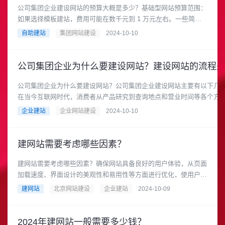
公司集团企业建设网站的预算大概是多少？基础型网站预算范围：
如果选择模板建站，费用可能在数千元到 1 万元左右。一些简单
的模板建站服务，只需要更换企业的信息、图片等内容，功能相对
自助建站
集团网站建设
2024-10-10
基础，设计上也较为常规，这种类型的网站适合对网站功能和设计
要求不高的小型公司集团企业。
公司集团企业为什么要建设网站？公司集团企业建设网站主要有以下几
在当今互联网时代，消费者从产品研究到查询地点和营业时间等各个方
网。即使是实体企业，拥有一个经过精心设计的网站也至关重要。一个
企业建站
企业网站建设
2024-10-10
为消费者提供便捷的信息获取渠道，提升企业的可见度和可信度。
建网站需要考虑哪些因素？
建网站需要考虑哪些因素？确保网站具备良好的用户体验，从页面
加载速度、界面设计的美观性和易用性等方面进行优化，使用户能
够轻松浏览和使用网站。重视网站的可访问性，使不同设备和浏览
建网站
北京网站建设
企业建站
2024-10-09
器的用户都能顺利访问网站，扩大网站的受众范围。是重要的因
素！
2024年建网站一般需要多少钱？