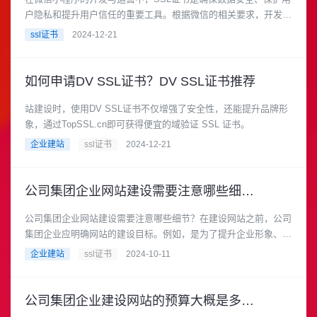
户隐私和提升用户信任的重要工具。根据微信的相关要求，开发者
必须使用SSL证书来保证小程序的网络请求是安全的，这对保护用
ssl证书
2024-12-21
户信息和提升小程序的整体质量至关重要。可以通过topssl购买证
书，有免费的也有收费的，在topssl.cn申请免费 SSL 证书对网站
的 SEO 通常是有益的
如何申请DV SSL证书？DV SSL证书推荐
站建设时，使用DV SSL证书不仅增强了安全性，还能提升品牌形
象，通过TopSSL.cn即可获得便宜的域验证 SSL 证书。
企业建站
ssl证书
2024-12-21
公司集团企业网站建设需要注意哪些细节？
公司集团企业网站建设需要注意哪些细节？在建设网站之前，公司
集团企业应明确网站的建设目标。例如，是为了提升企业形象、拓
展市场、提供客户服务还是进行产品销售等。明确的目标有助于确
企业建站
ssl证书
2024-10-11
定网站的功能需求和设计方向。
公司集团企业建设网站的预算大概是多少？