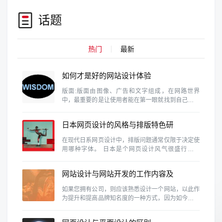
话题
热门
最新
如何才是好的网站设计体验
版面:版面由图像、广告和文字组成，在网路世界
中，最重要的是让使用者能在第一眼就找到自己需要
的资料。这需要维持设计的协和性、一致性和完整
性。
日本网页设计的风格与排版特色研
究
在现代日系网页设计中，排版问题通常仅限于决定使
用哪种字体。 日本是个网页设计风气很盛行的国
家，除了各行各业、网路活动、个人网站等是很普遍
的事情，同时日本也是视觉设计素养相当高的国家，
网站设计与网站开发的工作内容及
因此日本的网页设计的具有参考价值
区别有那些？
如果您拥有公司，则应该熟悉设计一个网站，以此作
为提升和提高品牌知名度的一种方式，因为如今，商
人无法忽略使用该网站的重要性。