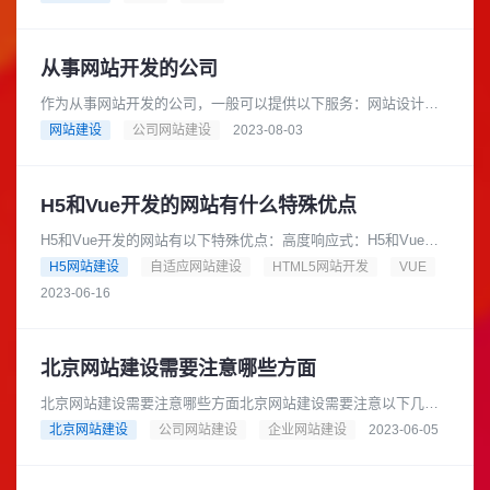
Pixabay: Pixaba......
从事网站开发的公司
作为从事网站开发的公司，一般可以提供以下服务：网站设计与
开发：根据客户需求，设计和建立符合其品牌形象和目标的网
网站建设
公司网站建设
2023-08-03
站。可以包括用户界面设计、前端......
H5和Vue开发的网站有什么特殊优点
H5和Vue开发的网站有以下特殊优点：高度响应式：H5和Vue都
采用了响应式的设计思路，可以适应不同设备的屏幕大小和分辨
H5网站建设
自适应网站建设
HTML5网站开发
VUE
率，从而提供更好的用......
2023-06-16
北京网站建设需要注意哪些方面
北京网站建设需要注意哪些方面北京网站建设需要注意以下几个
方面：网站设计：网站设计应该简洁明了，界面美观，易于用户
北京网站建设
公司网站建设
企业网站建设
2023-06-05
操作。网站内容：网站内容应该......