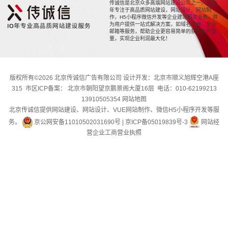
传诚信是北京众多高端网站建设公司之一，近20
年专注于高品质网站建设，网站设计，网站制
作，H5小程序微信开发等企业建站相关业务，并
为用户提供一站式解决方案，如域名注册，企业
邮箱等服务，帮助企业更容易简单的获取用户流
量，实现企业利润最大化！
版权所有©2026 北京传诚信广告有限公司 设计开发：北京市顺义旭辉空港A座
315 市区ICP备案： 北京市朝阳望京鹏景阁大厦16层 电话：010-62199213
13910505354
网站地图
北京传诚信提供网站建设、网站设计、VUE网站制作、微信H5小程序开发等服
务。
京公网安备11010502031690号
|
京ICP备05019839号-3
网站经
营企业工商营业执照