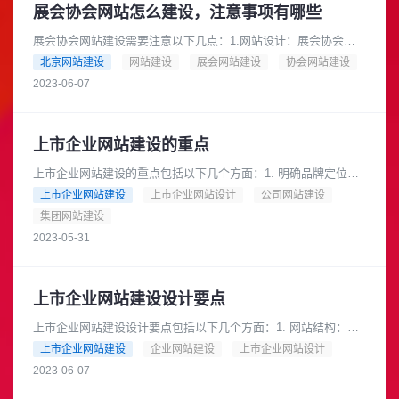
展会协会网站怎么建设，注意事项有哪些
展会协会网站建设需要注意以下几点：1.网站设计：展会协会网
站需要采用简洁、大气、美观的设计风格，突出展会协会的特点
北京网站建设
网站建设
展会网站建设
协会网站建设
和形象，便于用户浏览和使用......
2023-06-07
上市企业网站建设的重点
上市企业网站建设的重点包括以下几个方面：1. 明确品牌定位：
网站需要清晰地表达企业的品牌定位，传达企业的核心价值和竞
上市企业网站建设
上市企业网站设计
公司网站建设
争优势。2. 提供详细的......
集团网站建设
2023-05-31
上市企业网站建设设计要点
上市企业网站建设设计要点包括以下几个方面：1. 网站结构：网
站应该设计清晰的结构，便于用户快速找到所需信息。可以采用
上市企业网站建设
企业网站建设
上市企业网站设计
导航栏、面包屑导航等方式......
2023-06-07