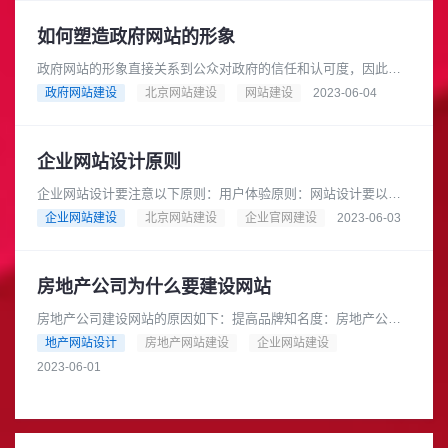
如何塑造政府网站的形象
政府网站的形象直接关系到公众对政府的信任和认可度，因此塑
造政府网站的形象非常重要。以下是几个建议：1. 网站设计：政
政府网站建设
北京网站建设
网站建设
2023-06-04
府网站的设计应该符合政府......
企业网站设计原则
企业网站设计要注意以下原则：用户体验原则：网站设计要以用
户为中心，注重用户体验，提供易用性和可访问性，让用户能够
企业网站建设
北京网站建设
企业官网建设
2023-06-03
轻松地浏览和操作网站。简洁明......
房地产公司为什么要建设网站
房地产公司建设网站的原因如下：提高品牌知名度：房地产公司
可以通过网站宣传自己的品牌形象和特点，提高品牌知名度，增
地产网站设计
房地产网站建设
企业网站建设
加曝光率。增加销售渠道：房地......
2023-06-01