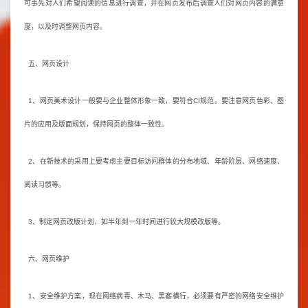
可事先对人们希望阅读的信息进行调查，并在网页发布后调查人们对网页内容的满意
度，以及时调整网页内容。
五、网页设计
1、网页美术设计一般要与企业整体形象一致，要符合CI规范。要注意网页色彩、图
片的应用及版面规划，保持网页的整体一致性。
2、在新技术的采用上要考虑主要目标访问群体的分布地域、年龄阶层、网络速度、
阅读习惯等。
3、制定网页改版计划，如半年到一年时间进行较大规模改版等。
六、网页维护
1、安全维护方案，现在网络病毒、木马、黑客横行，必须要有严密的网络安全维护