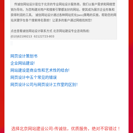
传诚信
网站设计
是位于北京的
专业网站设计
服务商，我们以客户需求和网络营
销为导向，为您构建对用户和搜索引擎都友好的网站，使其成为展示企业形象和
获得利润的工具。 诚信
网站设计
通过各种网站优化(seo)策略的实施，帮助您的网
站关键字在各个搜索排名靠前！让更多的客户通过网络找到您！
点击查看诚信
网站设计
联系方式
北京网站建设
专业咨询热线：
(010)62199213 62122723-803
网页设计策划书
企业网站建设!
网站建设是商业性和艺术性的结合!
网页设计中五个常见的错误
网页设计公司与网页设计工作室的区别！
选择
北京网站建设公司
-传诚信，优质服务，绝对不容错过 ！