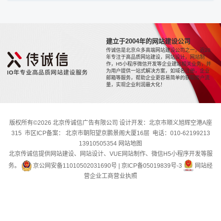
建立于2004年的网站建设公司
传诚信是北京众多高端网站建设公司之一，近20
年专注于高品质网站建设，网站设计，网站制
作，H5小程序微信开发等企业建站相关业务，并
为用户提供一站式解决方案，如域名注册，企业
邮箱等服务，帮助企业更容易简单的获取用户流
量，实现企业利润最大化！
版权所有©2026 北京传诚信广告有限公司 设计开发：北京市顺义旭辉空港A座
315 市区ICP备案： 北京市朝阳望京鹏景阁大厦16层 电话：010-62199213
13910505354
网站地图
北京传诚信提供网站建设、网站设计、VUE网站制作、微信H5小程序开发等服
务。
京公网安备11010502031690号
|
京ICP备05019839号-3
网站经
营企业工商营业执照