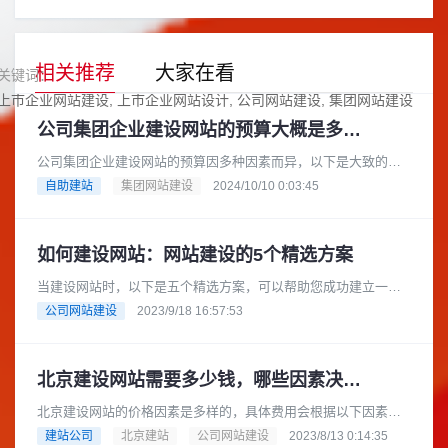
相关推荐
大家在看
关键词：
上市企业网站建设
上市企业网站设计
公司网站建设
集团网站建设
公司集团企业建设网站的预算大概是多少？
公司集团企业建设网站的预算因多种因素而异，以下是大致的预
算范围：基础型网站预算范围：如果选择模板建站，费用可能在
自助建站
集团网站建设
2024/10/10 0:03:45
数千元到 1 万元左右。一些......
如何建设网站：网站建设的5个精选方案
当建设网站时，以下是五个精选方案，可以帮助您成功建立一个
专业、功能齐全的网站：确定网站目标和目标受众：在开始建设
公司网站建设
2023/9/18 16:57:53
网站之前，明确您的网站目标和......
北京建设网站需要多少钱，哪些因素决定价格？
北京建设网站的价格因素是多样的，具体费用会根据以下因素而
有所不同：1. 网站规模和功能：网站的规模和功能是影响价格的
建站公司
北京建站
公司网站建设
2023/8/13 0:14:35