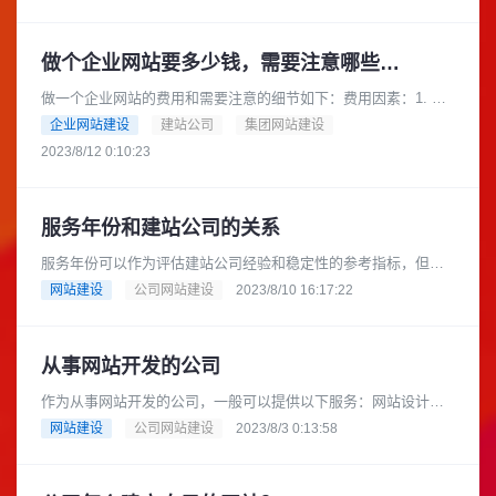
主要因素之一。一个简单的......
做个企业网站要多少钱，需要注意哪些细节
做一个企业网站的费用和需要注意的细节如下：费用因素：1. 网
站设计和开发费用：这是建立企业网站最主要的费用。费用会根
企业网站建设
建站公司
集团网站建设
据网站的规模、功能和复杂......
2023/8/12 0:10:23
服务年份和建站公司的关系
服务年份可以作为评估建站公司经验和稳定性的参考指标，但并
不是唯一的决定因素。一个建站公司的服务年份可以反映他们在
网站建设
公司网站建设
2023/8/10 16:17:22
行业中的存在时间和经验积累，......
从事网站开发的公司
作为从事网站开发的公司，一般可以提供以下服务：网站设计与
开发：根据客户需求，设计和建立符合其品牌形象和目标的网
网站建设
公司网站建设
2023/8/3 0:13:58
站。可以包括用户界面设计、前端......