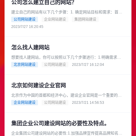
公司怎么建立自己的网站？
建立自己的网站有以下几个步骤：1. 确定网站目标和需求：首先
确定你的网站要实现什么目标，比如提供产品信息、在线销售、
公司网站建设
企业网站建设
集团网站建设
展示作品等。然后根据需求......
2023/7/27 16:20:45
怎么找人建网站
想要找人建网站，你可以按照以下几个步骤进行：1.明确需求：
首先，你需要明确你的网站需求。确定你的网站目的、功能、内
北京网站建设
公司网站建设
2023/7/27 16:12:04
容等方面的要求，这样可以更......
北京如何建设企业官网
北京作为中国的首都和经济中心，建设企业官网是一个重要的推
广和宣传方式。下面是一些关键步骤和要点，可供参考：1. 网站
企业网站建设
公司网站建设
2023/7/21 14:56:53
设计：选择一个专业的网页......
集团企业公司建设网站的必要性及特点。
企业集团公司建设网站的必要性:1.加强品牌宣传提高品牌知名