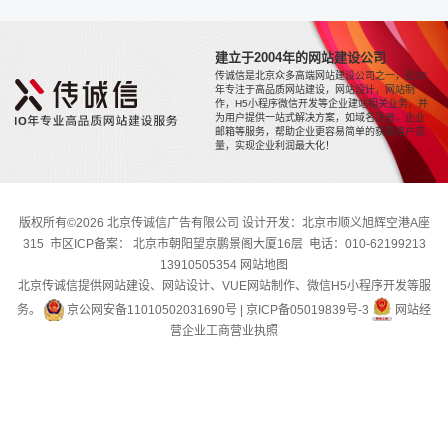
建立于2004年的网站建设公司
传诚信是北京众多高端网站建设公司之一，近20
年专注于高品质网站建设，网站设计，网站制
作，H5小程序微信开发等企业建站相关业务，并
为用户提供一站式解决方案，如域名注册，企业
邮箱等服务，帮助企业更容易简单的获取用户流
量，实现企业利润最大化！
版权所有©2026 北京传诚信广告有限公司 设计开发：北京市顺义旭辉空港A座
315 市区ICP备案： 北京市朝阳望京鹏景阁大厦16层 电话：010-62199213
13910505354
网站地图
北京传诚信提供网站建设、网站设计、VUE网站制作、微信H5小程序开发等服
务。
京公网安备11010502031690号
|
京ICP备05019839号-3
网站经
营企业工商营业执照