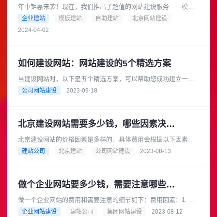
年中钜惠来袭！现在，我们推出了超值的网站建设服务——模板
自助建站，只需1000元起！是的，你没有听错，只要1000元，就
企业建站
模板建站
自助建站
北京网站建设
可以拥有一个专业的网......
2024-04-02
如何建设网站：网站建设的5个精选方案
当建设网站时，以下是五个精选方案，可以帮助您成功建立一个
专业、功能齐全的网站：确定网站目标和目标受众：在开始建设
公司网站建设
2023-09-18
网站之前，明确您的网站目标和......
北京建设网站需要多少钱，哪些因素决定价格？
北京建设网站的价格因素是多样的，具体费用会根据以下因素而
有所不同：1. 网站规模和功能：网站的规模和功能是影响价格的
建站公司
北京建站
公司网站建设
2023-08-13
主要因素之一。一个简单的......
做个企业网站要多少钱，需要注意哪些细节
做一个企业网站的费用和需要注意的细节如下：费用因素：1. 网
站设计和开发费用：这是建立企业网站最主要的费用。费用会根
企业网站建设
建站公司
集团网站建设
2023-08-12