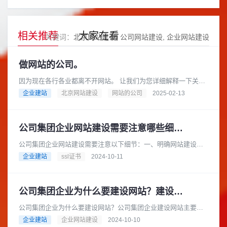
相关推荐
大家在看
关键词：
北京网站建设
公司网站建设
企业网站建设
做网站的公司。
因为现在各行各业都离不开网站。 让我们为您详细解释一下关于
“做网站的公司”这个概念，以及您可以如何选择合适的公司来帮您
企业建站
北京网站建设
网站的公司
2025-02-13
搭建网站。做网站的公......
公司集团企业网站建设需要注意哪些细节？
公司集团企业网站建设需要注意以下细节：一、明确网站建设目
标在建设网站之前，公司集团企业应明确网站的建设目标。例
企业建站
ssl证书
2024-10-11
如，是为了提升企业形象、拓展市......
公司集团企业为什么要建设网站？建设网站的流程是怎样的？
公司集团企业为什么要建设网站？公司集团企业建设网站主要有
以下几个重要原因：在当今互联网时代，消费者从产品研究到查
企业建站
企业网站建设
2024-10-10