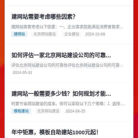
询地点和营业时间等各个方面都......
建网站需要考虑哪些因素？
建网站需要考虑以下因素：一、企业需求层面满足消费者需求：
在互联网时代，消费者在产品研究、查询地点和营业时间等方面
建网站
北京网站建设
企业建站
2024-10-09
都依赖互联网，因此企业需要一......
如何评估一家北京网站建设公司的可靠性和安全性
评估北京网站建设公司的可靠性评估北京网站建设公司的可靠性
时，您可以从以下几个方面进行考察：项目经验：查看公司的官
2024-05-31
方网站或参考案例，了解它们过......
建网站一般需要多少钱？如何规划才能节省成本？
时要节省网站建设的成本，你可以采取以下几个策略：1. 选择合
适的网站类型根据你的业务需求和预算，选择适合你的网站类
模板建站
北京网站建设
2024-04-25
型。例如，如果你的业务相对......
年中钜惠，模板自助建站1000元起！