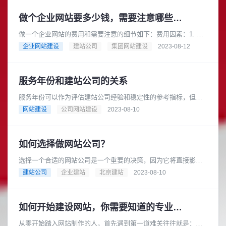
做个企业网站要多少钱，需要注意哪些细节
做一个企业网站的费用和需要注意的细节如下：费用因素：1. 网
站设计和开发费用：这是建立企业网站最主要的费用。费用会根
企业网站建设
建站公司
集团网站建设
2023-08-12
据网站的规模、功能和复杂......
服务年份和建站公司的关系
服务年份可以作为评估建站公司经验和稳定性的参考指标，但并
不是唯一的决定因素。一个建站公司的服务年份可以反映他们在
网站建设
公司网站建设
2023-08-10
行业中的存在时间和经验积累，......
如何选择做网站公司？
选择一个合适的网站公司是一个重要的决策，因为它将直接影响
到你的业务和品牌形象。在选择网站公司时，你需要注意以下几
建站公司
企业建站
北京建站
2023-08-10
点： 了解公司的服务范围 :......
如何开始建设网站，你需要知道的专业建站术语。
从零开始踏入网站制作的人，首先遇到第一道难关往往就是：