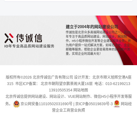
建立于2004年的网站建设公司
传诚信是北京众多高端网站建设公司之一，近20
年专注于高品质网站建设，网站设计，网站制
作，H5小程序微信开发等企业建站相关业务，并
为用户提供一站式解决方案，如域名注册，企业
邮箱等服务，帮助企业更容易简单的获取用户流
量，实现企业利润最大化！
版权所有©2026 北京传诚信广告有限公司 设计开发：北京市顺义旭辉空港A座
315 市区ICP备案： 北京市朝阳望京鹏景阁大厦16层 电话：010-62199213
13910505354
网站地图
北京传诚信提供网站建设、网站设计、VUE网站制作、微信H5小程序开发等服
务。
京公网安备11010502031690号
|
京ICP备05019839号-3
网站经
营企业工商营业执照