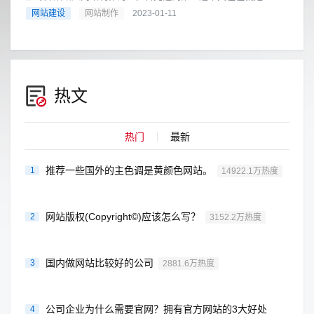
「不懂网站设计的专业术语，连想丢关键字深入查询资料都找不
网站建设
网站制作
2023-01-11
到」，了解网站编辑的基础术语，......
热文
热门
最新
推荐一些国外的主色调是黄颜色网站。
1
14922.1万热度
网站版权(Copyright©)应该怎么写？
2
3152.2万热度
国内做网站比较好的公司
3
2881.6万热度
公司企业为什么需要官网？拥有官方网站的3大好处
4