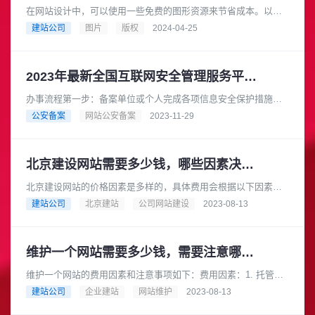
在网站设计中，可以使用一些免费的图形资源来节省成本。以下
是一些提供免费图形资源的网站，它们都可以用于商业目的：
建站公司
图片
版权
2024-04-25
Pixabay: Pixaba......
2023年最新全国互联网安全管理服务平台 -网站备案办事指南
办事流程第一步：备案单位或个人完成各项信息安全保护措施
后，准备好下文【申报材料】 中各项材料的电子图片；第二步：
公安备案
网站公安备案
2023-11-29
打开全国互联网安全管理服务平......
北京建设网站需要多少钱，哪些因素决定价格？
北京建设网站的价格因素是多样的，具体费用会根据以下因素而
有所不同：1. 网站规模和功能：网站的规模和功能是影响价格的
建站公司
北京建站
公司网站建设
2023-08-13
主要因素之一。一个简单的......
维护一个网站需要多少钱，需要注意哪些事项
维护一个网站的费用因素和注意事项如下：费用因素：1. 托管费
用：你需要为网站的服务器托管付费。托管费用根据所选的托管
建站公司
企业建站
网站维护
2023-08-13
服务提供商和方案的不同而......