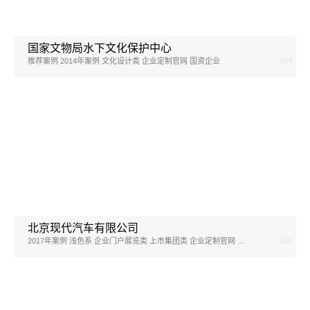
国家文物局水下文化保护中心
404
推荐案例 2014年案例 文化设计类 企业定制官网 国资企业
北京现代汽车有限公司
324
2017年案例 浅色系 企业门户展览类 上市集团类 企业定制官网 上市集团 其它