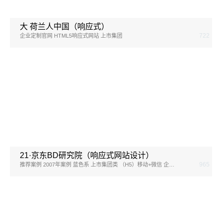
大 荷兰人中国（响应式）
722
企业定制官网 HTML5响应式网站 上市集团
21·京东BD研究院（响应式网站设计）
965
推荐案例 2007年案例 蓝色系 上市集团类 （H5）移动+微信 企业定制官网 HTML5响应式网站 上市集团 手机移动