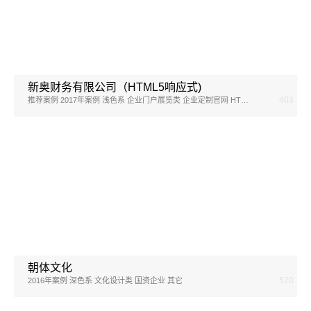
新奥财务有限公司（HTML5响应式)
403
推荐案例 2017年案例 浅色系 企业门户展览类 企业定制官网 HTML5响应式网站
朝体文化
520
2016年案例 深色系 文化设计类 国资企业 其它