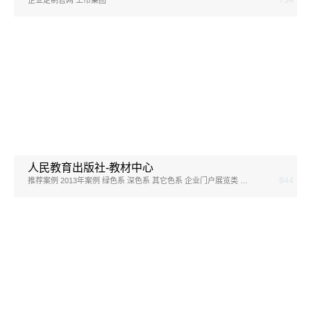
754
企业定制官网 上市集团
人民教育出版社-教材中心
844
推荐案例 2013年案例 绿色系 深色系 其它色系 企业门户展览类 上市集团类 教育培训类 产品销售类 文化设计类 其他行业类 企业定制官网 国资企业