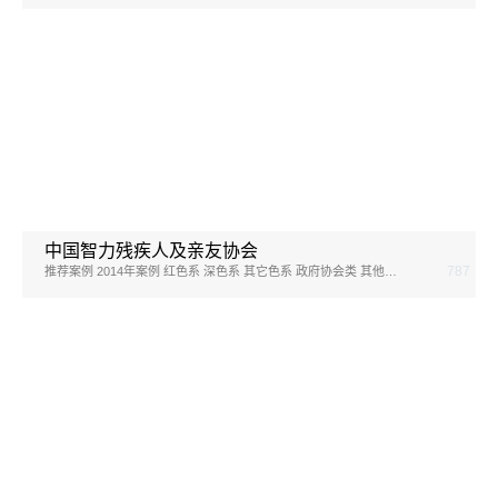
中国智力残疾人及亲友协会
787
推荐案例 2014年案例 红色系 深色系 其它色系 政府协会类 其他行业类 国资企业 其它