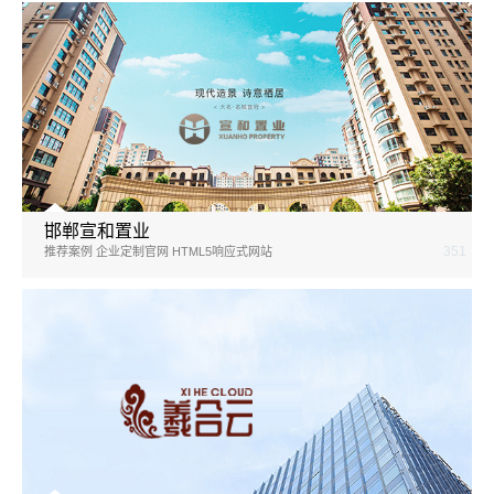
邯郸宣和置业
351
推荐案例 企业定制官网 HTML5响应式网站