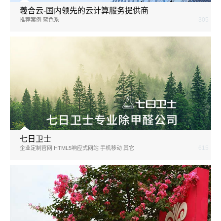
羲合云-国内领先的云计算服务提供商
305
推荐案例 蓝色系
七日卫士
615
企业定制官网 HTML5响应式网站 手机移动 其它