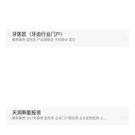
牙医匠（牙齿行业门户）
130
推荐案例 蓝色系 产品销售类 手机移动 其它
天润新能投资
203
推荐案例 2017年案例 蓝色系 企业门户展览类 企业定制官网 上市集团 手机移动