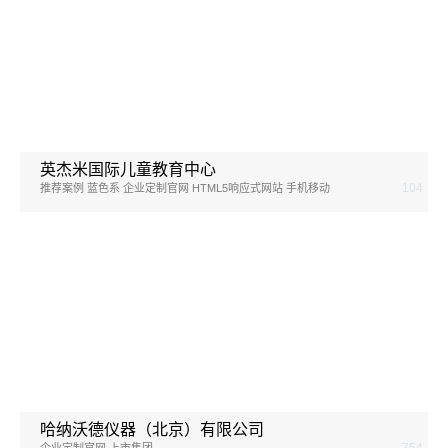
英杰米国际儿童教育中心
104
推荐案例 蓝色系 企业定制官网 HTML5响应式网站 手机移动
哈纳沃德仪器（北京）有限公司