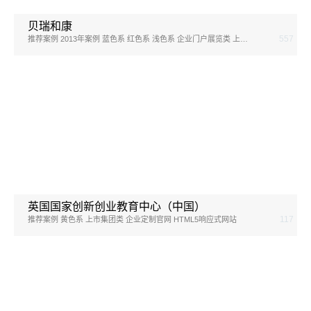
贝瑞和康
557
推荐案例 2013年案例 蓝色系 红色系 浅色系 企业门户展览类 上市集团类 能源环保类 其他行业类
英国国家创新创业教育中心（中国）
117
推荐案例 黄色系 上市集团类 企业定制官网 HTML5响应式网站