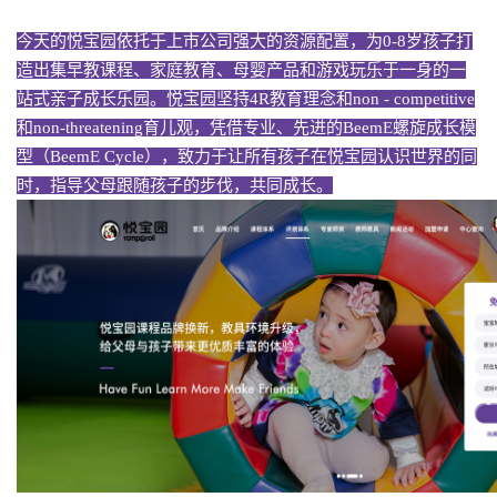
今天的悦宝园依托于上市公司强大的资源配置，为0-8岁孩子打
造出集早教课程、家庭教育、母婴产品和游戏玩乐于一身的一
站式亲子成长乐园。悦宝园坚持4R教育理念和non - competitive
和non-threatening育儿观，凭借专业、先进的BeemE螺旋成长模
型（BeemE Cycle），致力于让所有孩子在悦宝园认识世界的同
时，指导父母跟随孩子的步伐，共同成长。