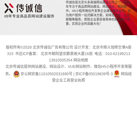
传诚信是北京众多高端网站建设公司之一，近20
年专注于高品质网站建设，网站设计，网站制
作，H5小程序微信开发等企业建站相关业务，并
为用户提供一站式解决方案，如域名注册，企业
邮箱等服务，帮助企业更容易简单的获取用户流
量，实现企业利润最大化！
版权所有©2026 北京传诚信广告有限公司 设计开发：北京市顺义旭辉空港A座
315 市区ICP备案： 北京市朝阳望京鹏景阁大厦16层 电话：010-62199213
13910505354
网站地图
北京传诚信提供网站建设、网站设计、VUE网站制作、微信H5小程序开发等服
务。
京公网安备11010502031690号
|
京ICP备05019839号-3
网站经
营企业工商营业执照