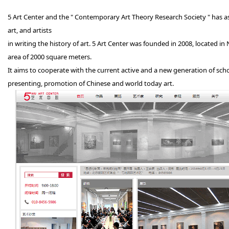
5 Art Center and the " Contemporary Art Theory Research Society " has a
art, and artists
in writing the history of art. 5 Art Center was founded in 2008, located in N
area of 2000 square meters.
It aims to cooperate with the current active and a new generation of schol
presenting, promotion of Chinese and world today art.