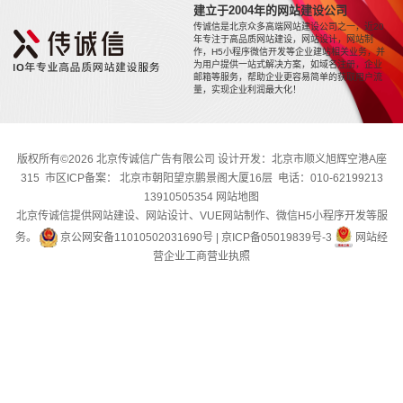
建立于2004年的网站建设公司
传诚信是北京众多高端网站建设公司之一，近20
年专注于高品质网站建设，网站设计，网站制
作，H5小程序微信开发等企业建站相关业务，并
为用户提供一站式解决方案，如域名注册，企业
邮箱等服务，帮助企业更容易简单的获取用户流
量，实现企业利润最大化！
版权所有©2026 北京传诚信广告有限公司 设计开发：北京市顺义旭辉空港A座
315 市区ICP备案： 北京市朝阳望京鹏景阁大厦16层 电话：010-62199213
13910505354
网站地图
北京传诚信提供网站建设、网站设计、VUE网站制作、微信H5小程序开发等服
务。
京公网安备11010502031690号
|
京ICP备05019839号-3
网站经
营企业工商营业执照