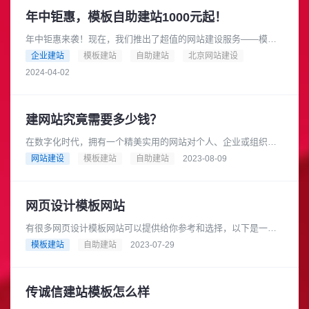
年中钜惠，模板自助建站1000元起！
年中钜惠来袭！现在，我们推出了超值的网站建设服务——模板
自助建站，只需1000元起！是的，你没有听错，只要1000元，就
企业建站
模板建站
自助建站
北京网站建设
可以拥有一个专业的网......
2024-04-02
建网站究竟需要多少钱？
在数字化时代，拥有一个精美实用的网站对个人、企业或组织来
说变得越来越重要。然而，对于许多人来说，建设一个网站的费
网站建设
模板建站
自助建站
2023-08-09
用仍然是一个疑问。这篇文章将......
网页设计模板网站
有很多网页设计模板网站可以提供给你参考和选择，以下是一些
比较知名的网站：ThemeFest：https:themefest.Template......
模板建站
自助建站
2023-07-29
传诚信建站模板怎么样