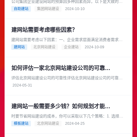
公司集团企业建设网站的预算因多种因素而异，以下是大致的预
算范围：基础型网站预算范围：如果选择模板建站，费用可能在
自助建站
集团网站建设
2024-10-10
数千元到 1 万元左右。一些......
建网站需要考虑哪些因素？
建网站需要考虑以下因素：一、企业需求层面满足消费者需求：
在互联网时代，消费者在产品研究、查询地点和营业时间等方面
建网站
北京网站建设
企业建站
2024-10-09
都依赖互联网，因此企业需要一......
如何评估一家北京网站建设公司的可靠性和安全性
评估北京网站建设公司的可靠性评估北京网站建设公司的可靠性
时，您可以从以下几个方面进行考察：项目经验：查看公司的官
2024-05-31
方网站或参考案例，了解它们过......
建网站一般需要多少钱？如何规划才能节省成本？
时要节省网站建设的成本，你可以采取以下几个策略：1. 选择合
适的网站类型根据你的业务需求和预算，选择适合你的网站类
模板建站
北京网站建设
2024-04-25
型。例如，如果你的业务相对......