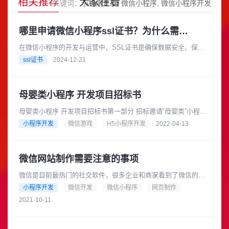
相关推荐
大家在看
关键词：
小程序开发
微信小程序
微信小程序开发
哪里申请微信小程序ssl证书？为什么需要申请？
在微信小程序的开发与运营中，SSL证书是确保数据安全、保护
用户隐私和提升用户信任的重要工具。根据微信的相关要求，开
ssl证书
2024-12-21
发者必须使用SSL证书来保......
母婴类小程序 开发项目招标书
母婴类小程序 开发项目招标书第一部分 招标邀请“母婴类”小程序
开发项目进行公开招标，邀请有意向参加本次招标活动的投标人
小程序开发
微信游戏
H5小程序开发
2022-04-13
参与本项目投标。一、......
微信网站制作需要注意的事项
微信是目前最热门的社交软件，很多企业和商家看到了微信的发
展前景，纷纷把营销的平台搬到微信上来了。比如利用微信公众
小程序开发
微信开发
微信小程序
网页制作
号、小程序等进行营销是非常受......
2021-10-11