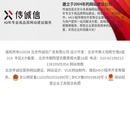
建立于2004年的网站建设公司
传诚信是北京众多高端网站建设公司之一，近20
年专注于高品质网站建设，网站设计，网站制
作，H5小程序微信开发等企业建站相关业务，并
为用户提供一站式解决方案，如域名注册，企业
邮箱等服务，帮助企业更容易简单的获取用户流
量，实现企业利润最大化！
版权所有©2026 北京传诚信广告有限公司 设计开发：北京市顺义旭辉空港A座
315 市区ICP备案： 北京市朝阳望京鹏景阁大厦16层 电话：010-62199213
13910505354
网站地图
北京传诚信提供网站建设、网站设计、VUE网站制作、微信H5小程序开发等服
务。
京公网安备11010502031690号
|
京ICP备05019839号-3
网站经
营企业工商营业执照