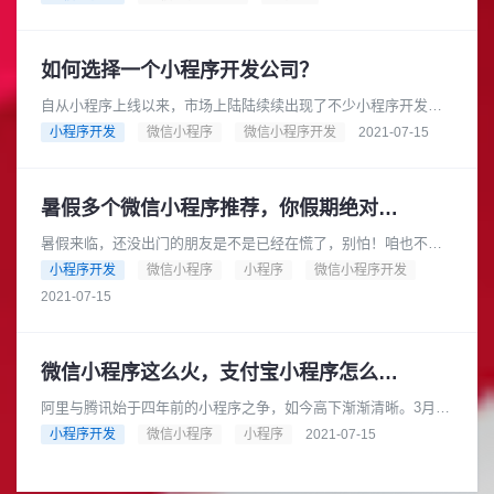
开源的源代码进行升级开发。如......
如何选择一个小程序开发公司？
自从小程序上线以来，市场上陆陆续续出现了不少小程序开发制
作公司，它们开发出来的产品报价也会有一些差别，那么该如何
小程序开发
微信小程序
微信小程序开发
2021-07-15
选择小程序开发制作公司呢？一......
暑假多个微信小程序推荐，你假期绝对用得到
暑假来临，还没出门的朋友是不是已经在慌了，别怕！咱也不用
坐以待毙，可以从别的角度入手，让自己更轻松一点~所以，今天
小程序开发
微信小程序
小程序
微信小程序开发
我就想给大家带来一些实用的......
2021-07-15
微信小程序这么火，支付宝小程序怎么办？
阿里与腾讯始于四年前的小程序之争，如今高下渐渐清晰。3月下
旬，淘宝特价版计划开通微信小程序、支持微信支付，4月初，闲
小程序开发
微信小程序
小程序
2021-07-15
鱼也向微信递交了小程序申......