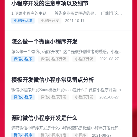
小程序开发的注意事项以及细节
1.明确小程序的主题 首先企业需要明确的是，自己制作这个
小程序是为了什么，希望达成什么样的目的，以及如何依靠小程
小程序商城
小程序开发
2021-10-11
序为企业带来价值。这些都是......
怎么做一个微信小程序开发
怎么做一个微信小程序开发？这个是很多创业者的疑惑，小程序
不知道什么时候慢慢垄断了我们的生活。成为我们离不开的一部
微信小程序
微信小程序开发
小程序开发
2021-08-27
分。很多时候我们点奶茶扫单车......
模板开发微信小程序常见雷点分析
微信小程序开发Saas模板开发saas是什么？微信小程序开发saas
模板现在是很常见的一种通过互联网提供软件服务的模式，用户
微信小程序
微信小程序开发
小程序开发
2021-08-27
不用购买软件，而......
源码微信小程序开发是什么
源码微信小程序开发是什么小程序源码是微信小程序开发代码，
技术人员开发并添加功能等等。是制作小程序的源码，利用一些
微信小程序
微信小程序开发
小程序
2021-08-27