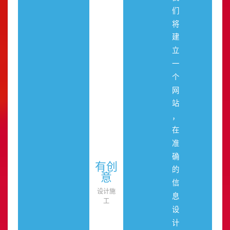
们
将
建
立
一
个
网
站
，
在
准
确
有创
的
意
信
设计施
息
工
设
计