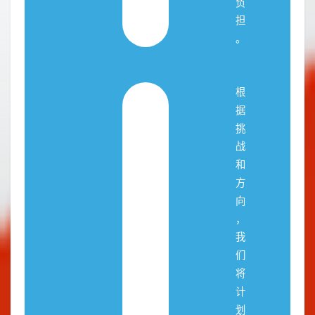
负
担
。
根
据
挑
战
和
方
向
，
我
们
将
计
划