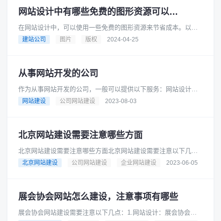
网站设计中有哪些免费的图形资源可以用于商业目的
在网站设计中，可以使用一些免费的图形资源来节省成本。以下
是一些提供免费图形资源的网站，它们都可以用于商业目的：
建站公司
图片
版权
2024-04-25
Pixabay: Pixaba......
从事网站开发的公司
作为从事网站开发的公司，一般可以提供以下服务：网站设计与
开发：根据客户需求，设计和建立符合其品牌形象和目标的网
网站建设
公司网站建设
2023-08-03
站。可以包括用户界面设计、前端......
北京网站建设需要注意哪些方面
北京网站建设需要注意哪些方面北京网站建设需要注意以下几个
方面：网站设计：网站设计应该简洁明了，界面美观，易于用户
北京网站建设
公司网站建设
企业网站建设
2023-06-05
操作。网站内容：网站内容应该......
展会协会网站怎么建设，注意事项有哪些
展会协会网站建设需要注意以下几点：1.网站设计：展会协会网