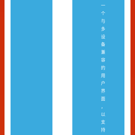
一
个
与
多
设
备
兼
容
的
用
户
界
面
，
以
支
持