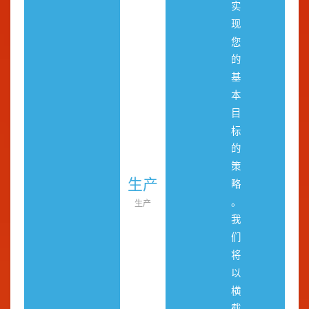
实
现
您
的
基
本
目
标
的
策
生产
略
。
生产
我
们
将
以
横
截