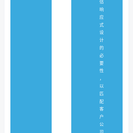
估
响
应
式
设
计
的
必
要
性
，
以
匹
配
客
户
公
司