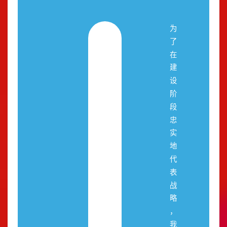
为
了
在
建
设
阶
段
忠
实
地
代
表
战
略
，
我