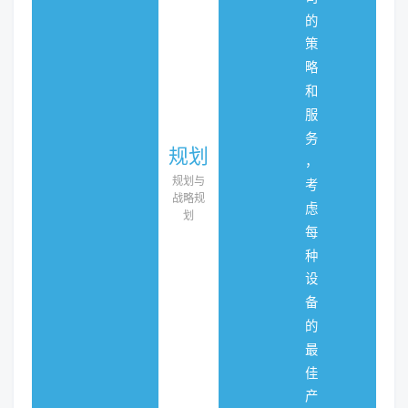
的
策
略
和
服
务
规划
，
规划与
考
战略规
虑
划
每
种
设
备
的
最
佳
产