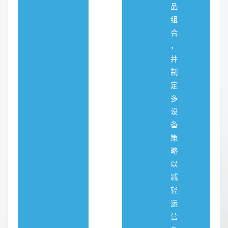
品
组
合
，
并
制
定
多
设
备
策
略
以
减
轻
运
营