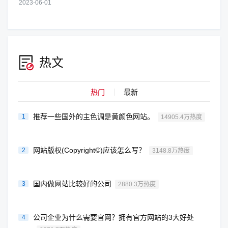
业的房产知识，比如税收政策、......
2023-06-01
热文
热门
最新
推荐一些国外的主色调是黄颜色网站。
1
14905.4万热度
网站版权(Copyright©)应该怎么写？
2
3148.8万热度
国内做网站比较好的公司
3
2880.3万热度
公司企业为什么需要官网？拥有官方网站的3大好处
4