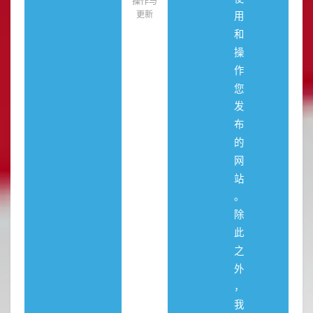
操作与
更新
用
和
操
作
您
发
布
的
网
站
。
除
此
之
外
，
我