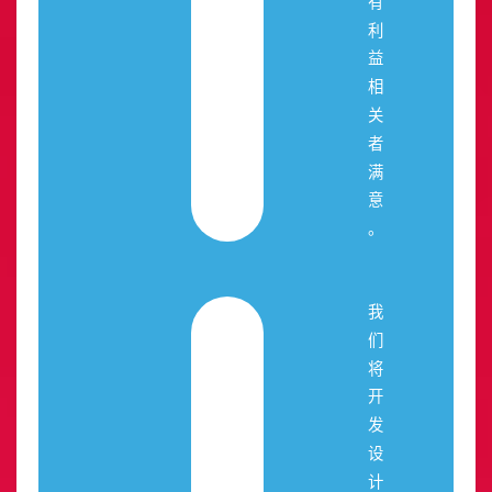
有
利
益
相
关
者
满
意
。
我
们
将
开
发
设
计