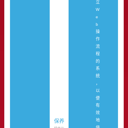
立
W
e
b
操
作
流
程
的
系
统
，
以
便
有
效
地
保养
使