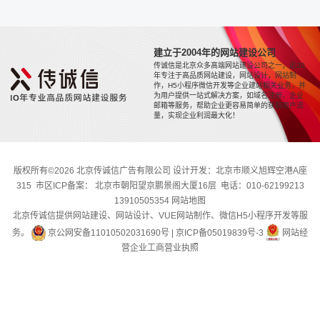
建立于2004年的网站建设公司
传诚信是北京众多高端网站建设公司之一，近20
年专注于高品质网站建设，网站设计，网站制
作，H5小程序微信开发等企业建站相关业务，并
为用户提供一站式解决方案，如域名注册，企业
邮箱等服务，帮助企业更容易简单的获取用户流
量，实现企业利润最大化！
版权所有©2026 北京传诚信广告有限公司 设计开发：北京市顺义旭辉空港A座
315 市区ICP备案： 北京市朝阳望京鹏景阁大厦16层 电话：010-62199213
13910505354
网站地图
北京传诚信提供网站建设、网站设计、VUE网站制作、微信H5小程序开发等服
务。
京公网安备11010502031690号
|
京ICP备05019839号-3
网站经
营企业工商营业执照