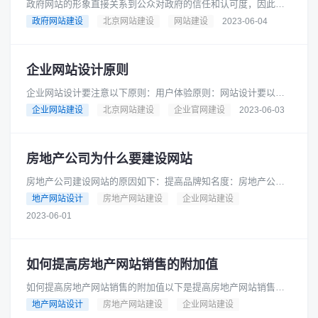
政府网站的形象直接关系到公众对政府的信任和认可度，因此塑
造政府网站的形象非常重要。以下是几个建议：1. 网站设计：政
政府网站建设
北京网站建设
网站建设
2023-06-04
府网站的设计应该符合政府......
企业网站设计原则
企业网站设计要注意以下原则：用户体验原则：网站设计要以用
户为中心，注重用户体验，提供易用性和可访问性，让用户能够
企业网站建设
北京网站建设
企业官网建设
2023-06-03
轻松地浏览和操作网站。简洁明......
房地产公司为什么要建设网站
房地产公司建设网站的原因如下：提高品牌知名度：房地产公司
可以通过网站宣传自己的品牌形象和特点，提高品牌知名度，增
地产网站设计
房地产网站建设
企业网站建设
加曝光率。增加销售渠道：房地......
2023-06-01
如何提高房地产网站销售的附加值
如何提高房地产网站销售的附加值以下是提高房地产网站销售的
附加值的几个方法：提供专业的房产知识：网站可以提供一些专
地产网站设计
房地产网站建设
企业网站建设