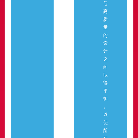
与
高
质
量
的
设
计
之
间
取
得
平
衡
，
以
使
所