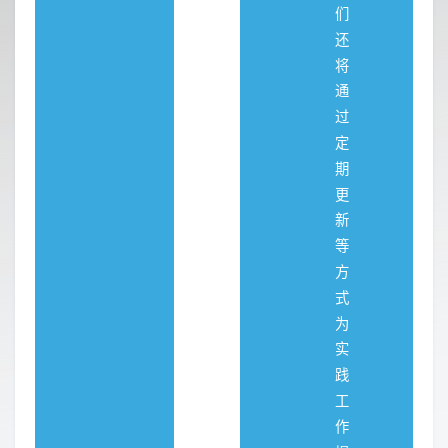
们
还
将
通
过
定
期
更
新
等
方
式
为
实
践
工
作