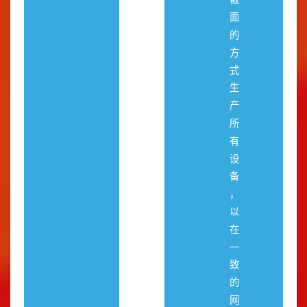
面
的
方
式
生
产
所
有
设
备
，
以
在
一
致
的
网