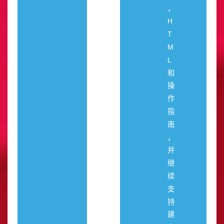
，
H
T
M
L
和
操
作
指
南
，
并
继
续
支
持
建