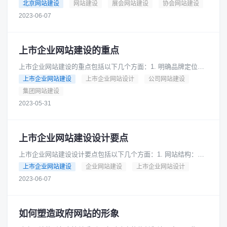
站需要采用简洁、大气、美观的设计风格，突出展会协会的特点
北京网站建设
网站建设
展会网站建设
协会网站建设
和形象，便于用户浏览和使用......
2023-06-07
上市企业网站建设的重点
上市企业网站建设的重点包括以下几个方面：1. 明确品牌定位：
网站需要清晰地表达企业的品牌定位，传达企业的核心价值和竞
上市企业网站建设
上市企业网站设计
公司网站建设
争优势。2. 提供详细的......
集团网站建设
2023-05-31
上市企业网站建设设计要点
上市企业网站建设设计要点包括以下几个方面：1. 网站结构：网
站应该设计清晰的结构，便于用户快速找到所需信息。可以采用
上市企业网站建设
企业网站建设
上市企业网站设计
导航栏、面包屑导航等方式......
2023-06-07
如何塑造政府网站的形象