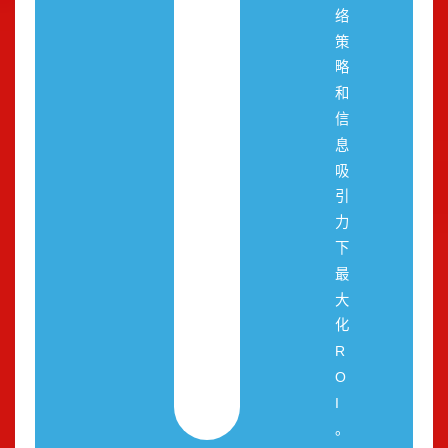
络
策
略
和
信
息
吸
引
力
下
最
大
化
R
O
I
。