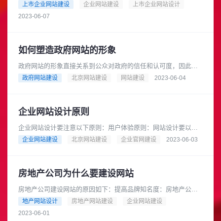
站应该设计清晰的结构，便于用户快速找到所需信息。可以采用
上市企业网站建设
企业网站建设
上市企业网站设计
导航栏、面包屑导航等方式......
2023-06-07
如何塑造政府网站的形象
政府网站的形象直接关系到公众对政府的信任和认可度，因此塑
造政府网站的形象非常重要。以下是几个建议：1. 网站设计：政
政府网站建设
北京网站建设
网站建设
2023-06-04
府网站的设计应该符合政府......
企业网站设计原则
企业网站设计要注意以下原则：用户体验原则：网站设计要以用
户为中心，注重用户体验，提供易用性和可访问性，让用户能够
企业网站建设
北京网站建设
企业官网建设
2023-06-03
轻松地浏览和操作网站。简洁明......
房地产公司为什么要建设网站
房地产公司建设网站的原因如下：提高品牌知名度：房地产公司
可以通过网站宣传自己的品牌形象和特点，提高品牌知名度，增
地产网站设计
房地产网站建设
企业网站建设
加曝光率。增加销售渠道：房地......
2023-06-01