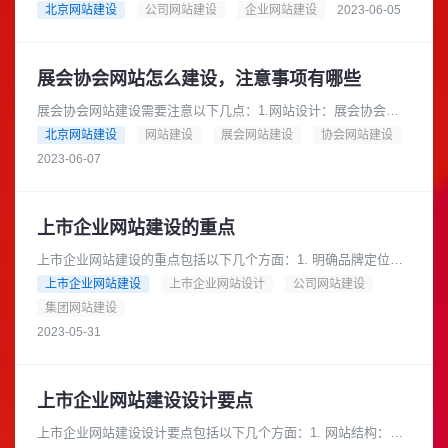
方面：网站设计：网站设计应该简洁明了，界面美观，易于用户
北京网站建设
公司网站建设
企业网站建设
2023-06-05
操作。网站内容：网站内容应该......
展会协会网站怎么建设，注意事项有哪些
展会协会网站建设需要注意以下几点：1.网站设计：展会协会网
站需要采用简洁、大气、美观的设计风格，突出展会协会的特点
北京网站建设
网站建设
展会网站建设
协会网站建设
和形象，便于用户浏览和使用......
2023-06-07
上市企业网站建设的重点
上市企业网站建设的重点包括以下几个方面：1. 明确品牌定位：
网站需要清晰地表达企业的品牌定位，传达企业的核心价值和竞
上市企业网站建设
上市企业网站设计
公司网站建设
争优势。2. 提供详细的......
集团网站建设
2023-05-31
上市企业网站建设设计要点
上市企业网站建设设计要点包括以下几个方面：1. 网站结构：网