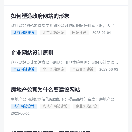
如何塑造政府网站的形象
政府网站的形象直接关系到公众对政府的信任和认可度，因此塑
造政府网站的形象非常重要。以下是几个建议：1. 网站设计：政
政府网站建设
北京网站建设
网站建设
2023-06-04
府网站的设计应该符合政府......
企业网站设计原则
企业网站设计要注意以下原则：用户体验原则：网站设计要以用
户为中心，注重用户体验，提供易用性和可访问性，让用户能够
企业网站建设
北京网站建设
企业官网建设
2023-06-03
轻松地浏览和操作网站。简洁明......
房地产公司为什么要建设网站
房地产公司建设网站的原因如下：提高品牌知名度：房地产公司
可以通过网站宣传自己的品牌形象和特点，提高品牌知名度，增
地产网站设计
房地产网站建设
企业网站建设
加曝光率。增加销售渠道：房地......
2023-06-01