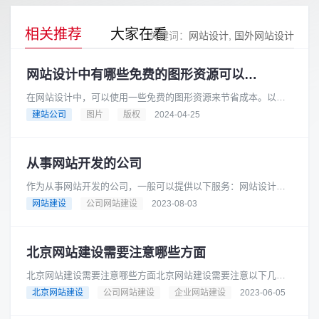
相关推荐
大家在看
关键词：
网站设计
国外网站设计
网站设计中有哪些免费的图形资源可以用于商业目的
在网站设计中，可以使用一些免费的图形资源来节省成本。以下
是一些提供免费图形资源的网站，它们都可以用于商业目的：
建站公司
图片
版权
2024-04-25
Pixabay: Pixaba......
从事网站开发的公司
作为从事网站开发的公司，一般可以提供以下服务：网站设计与
开发：根据客户需求，设计和建立符合其品牌形象和目标的网
网站建设
公司网站建设
2023-08-03
站。可以包括用户界面设计、前端......
北京网站建设需要注意哪些方面
北京网站建设需要注意哪些方面北京网站建设需要注意以下几个
方面：网站设计：网站设计应该简洁明了，界面美观，易于用户
北京网站建设
公司网站建设
企业网站建设
2023-06-05
操作。网站内容：网站内容应该......