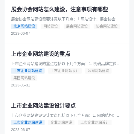
展会协会网站怎么建设，注意事项有哪些
展会协会网站建设需要注意以下几点：1.网站设计：展会协会网
站需要采用简洁、大气、美观的设计风格，突出展会协会的特点
北京网站建设
网站建设
展会网站建设
协会网站建设
和形象，便于用户浏览和使用......
2023-06-07
上市企业网站建设的重点
上市企业网站建设的重点包括以下几个方面：1. 明确品牌定位：
网站需要清晰地表达企业的品牌定位，传达企业的核心价值和竞
上市企业网站建设
上市企业网站设计
公司网站建设
争优势。2. 提供详细的......
集团网站建设
2023-05-31
上市企业网站建设设计要点
上市企业网站建设设计要点包括以下几个方面：1. 网站结构：网
站应该设计清晰的结构，便于用户快速找到所需信息。可以采用
上市企业网站建设
企业网站建设
上市企业网站设计
导航栏、面包屑导航等方式......
2023-06-07