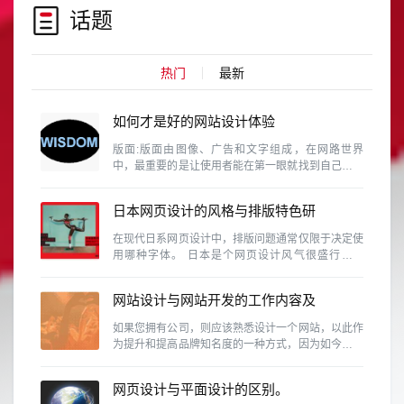
话题
热门
最新
如何才是好的网站设计体验
版面:版面由图像、广告和文字组成，在网路世界
中，最重要的是让使用者能在第一眼就找到自己需要
的资料。这需要维持设计的协和性、一致性和完整
性。
日本网页设计的风格与排版特色研
究
在现代日系网页设计中，排版问题通常仅限于决定使
用哪种字体。 日本是个网页设计风气很盛行的国
家，除了各行各业、网路活动、个人网站等是很普遍
的事情，同时日本也是视觉设计素养相当高的国家，
网站设计与网站开发的工作内容及
因此日本的网页设计的具有参考价值
区别有那些？
如果您拥有公司，则应该熟悉设计一个网站，以此作
为提升和提高品牌知名度的一种方式，因为如今，商
人无法忽略使用该网站的重要性。
网页设计与平面设计的区别。