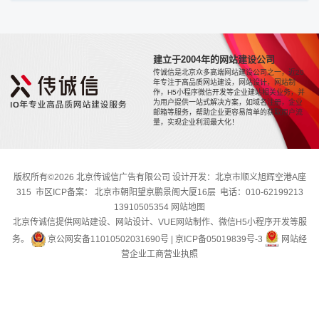
建立于2004年的网站建设公司
传诚信是北京众多高端网站建设公司之一，近20
年专注于高品质网站建设，网站设计，网站制
作，H5小程序微信开发等企业建站相关业务，并
为用户提供一站式解决方案，如域名注册，企业
邮箱等服务，帮助企业更容易简单的获取用户流
量，实现企业利润最大化！
版权所有©2026 北京传诚信广告有限公司 设计开发：北京市顺义旭辉空港A座
315 市区ICP备案： 北京市朝阳望京鹏景阁大厦16层 电话：010-62199213
13910505354
网站地图
北京传诚信提供网站建设、网站设计、VUE网站制作、微信H5小程序开发等服
务。
京公网安备11010502031690号
|
京ICP备05019839号-3
网站经
营企业工商营业执照