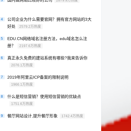
国内做网站比较好的公司
3
2879.9万热度
公司企业为什么需要官网？拥有官方网站的3大
4
好处
2579.2万热度
EDU.CN网络域名注册方法，edu域名怎么注
5
册？
2197.6万热度
真正永久免费的建站系统有哪些?我来告诉你
6
2076.1万热度
2019年阿里云ICP备案的限制说明
7
1966.1万热度
什么是短信营销？使用短信营销的优缺点
8
1751.6万热度
餐厅网站设计,提升餐厅形象
9
1742.4万热度