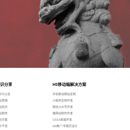
识分享
H5移动端解决方案
点与公告
手机移动网站定制
站营销
小程序定制开发
站知识
微信公众号开发
站制作
微网站制作开发
划方案
CSS3前端开发
计干货
H5推广/专题页设计