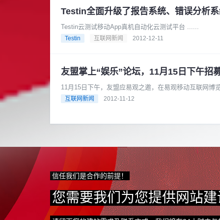
Testin全面升级了报告系统、错误分析
Testin云测试移动App真机自动化云测试平台 ......
Testin
互联网新闻
2012-12-11
友盟掌上“娱乐”论坛，11月15日下午招
11月15日下午，友盟应易观之邀，在易观移动互联网博
乐的强大魅力！ ......
互联网新闻
2012-11-12
信任我们是合作的前提！
您需要我们为您提供网站建