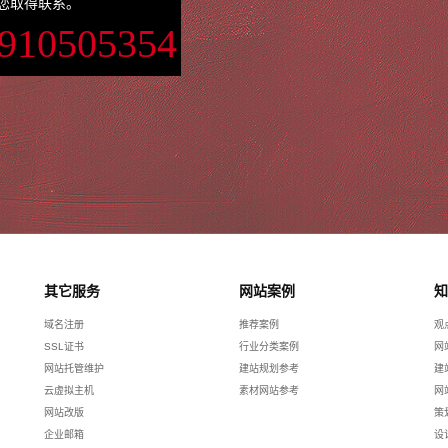
您取得联系。
3910505354
其它服务
网站案例
知
域名注册
推荐案例
观
SSL证书
行业分类案例
网
网站托管维护
建站规划参考
建
云虚拟主机
素材网站参考
网
网站改版
策
企业邮箱
设