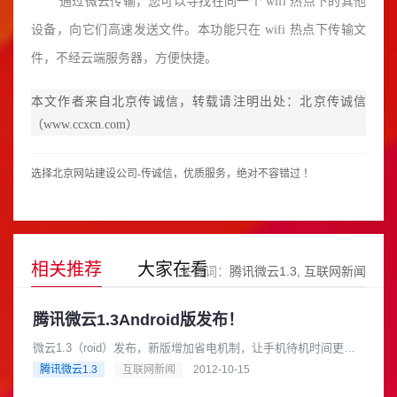
通过微云传输，您可以寻找在同一个 wifi 热点下的其他
设备，向它们高速发送文件。本功能只在 wifi 热点下传输文
件，不经云端服务器，方便快捷。
本文作者来自北京传诚信，转载请注明出处：北京传诚信
（
www.ccxcn.com
）
选择
北京网站建设公司
-传诚信，优质服务，绝对不容错过 ！
相关推荐
大家在看
关键词：
腾讯微云1.3
互联网新闻
腾讯微云1.3Android版发布！
微云1.3（roid）发布，新版增加省电机制，让手机待机时间更
长，集合文件同步、备份和分享等功能的云存储服务，自动同步
腾讯微云1.3
互联网新闻
2012-10-15
手机和电脑中的文件 实......