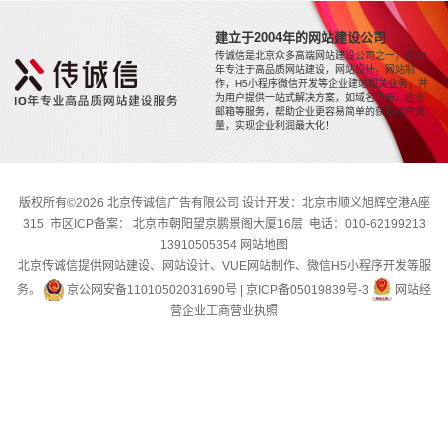
建立于2004年的网站建设公司
传诚信是北京众多高端网站建设公司之一，近20
年专注于高品质网站建设，网站设计，网站制
作，H5小程序微信开发等企业建站相关业务，并
为用户提供一站式解决方案，如域名注册，企业
邮箱等服务，帮助企业更容易简单的获取用户流
量，实现企业利润最大化！
版权所有©2026 北京传诚信广告有限公司 设计开发：北京市顺义旭辉空港A座
315 市区ICP备案： 北京市朝阳望京鹏景阁大厦16层 电话：010-62199213
13910505354
网站地图
北京传诚信提供网站建设、网站设计、VUE网站制作、微信H5小程序开发等服
务。
京公网安备11010502031690号
|
京ICP备05019839号-3
网站经
营企业工商营业执照