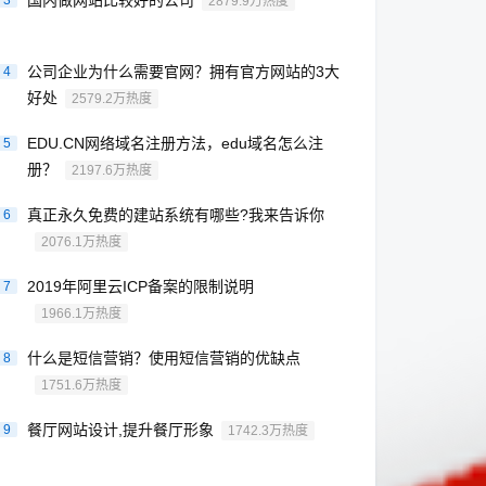
国内做网站比较好的公司
3
2879.9万热度
公司企业为什么需要官网？拥有官方网站的3大
4
好处
2579.2万热度
EDU.CN网络域名注册方法，edu域名怎么注
5
册？
2197.6万热度
真正永久免费的建站系统有哪些?我来告诉你
6
2076.1万热度
2019年阿里云ICP备案的限制说明
7
1966.1万热度
什么是短信营销？使用短信营销的优缺点
8
1751.6万热度
餐厅网站设计,提升餐厅形象
9
1742.3万热度