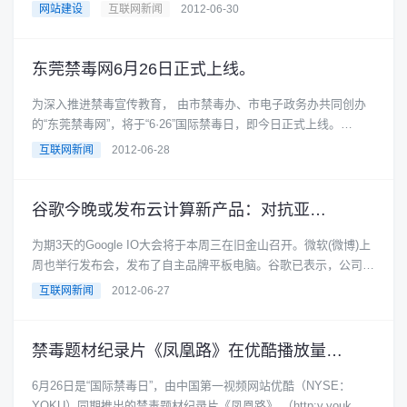
入解析服务。CNN......
网站建设
互联网新闻
2012-06-30
东莞禁毒网6月26日正式上线。
为深入推进禁毒宣传教育， 由市禁毒办、市电子政务办共同创办
的“东莞禁毒网”，将于“6·26”国际禁毒日，即今日正式上线。
据......
互联网新闻
2012-06-28
谷歌今晚或发布云计算新产品：对抗亚马逊。
为期3天的Google IO大会将于本周三在旧金山召开。微软(微博)上
周也举行发布会，发布了自主品牌平板电脑。谷歌已表示，公司
CEO拉里&#......
互联网新闻
2012-06-27
禁毒题材纪录片《凤凰路》在优酷播放量创纪录。
6月26日是“国际禁毒日”，由中国第一视频网站优酷（NYSE：
YOKU）同期推出的禁毒题材纪录片《凤凰路》 （http:v.youk......