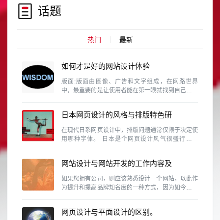
话题
热门
最新
如何才是好的网站设计体验
版面:版面由图像、广告和文字组成，在网路世界
中，最重要的是让使用者能在第一眼就找到自己需要
的资料。这需要维持设计的协和性、一致性和完整
性。
日本网页设计的风格与排版特色研
究
在现代日系网页设计中，排版问题通常仅限于决定使
用哪种字体。 日本是个网页设计风气很盛行的国
家，除了各行各业、网路活动、个人网站等是很普遍
的事情，同时日本也是视觉设计素养相当高的国家，
网站设计与网站开发的工作内容及
因此日本的网页设计的具有参考价值
区别有那些？
如果您拥有公司，则应该熟悉设计一个网站，以此作
为提升和提高品牌知名度的一种方式，因为如今，商
人无法忽略使用该网站的重要性。
网页设计与平面设计的区别。