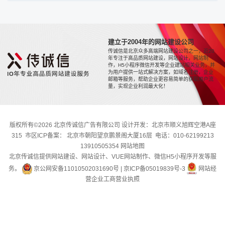
建立于2004年的网站建设公司
传诚信是北京众多高端网站建设公司之一，近20
年专注于高品质网站建设，网站设计，网站制
作，H5小程序微信开发等企业建站相关业务，并
为用户提供一站式解决方案，如域名注册，企业
邮箱等服务，帮助企业更容易简单的获取用户流
量，实现企业利润最大化！
版权所有©2026 北京传诚信广告有限公司 设计开发：北京市顺义旭辉空港A座
315 市区ICP备案： 北京市朝阳望京鹏景阁大厦16层 电话：010-62199213
13910505354
网站地图
北京传诚信提供网站建设、网站设计、VUE网站制作、微信H5小程序开发等服
务。
京公网安备11010502031690号
|
京ICP备05019839号-3
网站经
营企业工商营业执照