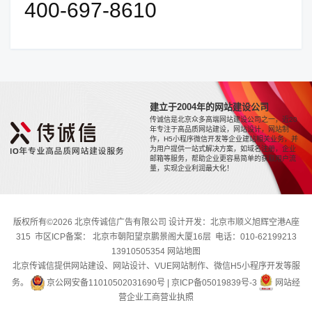
400-697-8610
建立于2004年的网站建设公司
传诚信是北京众多高端网站建设公司之一，近20
年专注于高品质网站建设，网站设计，网站制
作，H5小程序微信开发等企业建站相关业务，并
为用户提供一站式解决方案，如域名注册，企业
邮箱等服务，帮助企业更容易简单的获取用户流
量，实现企业利润最大化！
版权所有©2026 北京传诚信广告有限公司 设计开发：北京市顺义旭辉空港A座
315 市区ICP备案： 北京市朝阳望京鹏景阁大厦16层 电话：010-62199213
13910505354
网站地图
北京传诚信提供网站建设、网站设计、VUE网站制作、微信H5小程序开发等服
务。
京公网安备11010502031690号
|
京ICP备05019839号-3
网站经
营企业工商营业执照