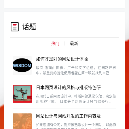
话题
热门
最新
如何才是好的网站设计体验
版面:版面由图像、广告和文字组成，在网路世界
中，最重要的是让使用者能在第一眼就找到自己需要
的资料。这需要维持设计的协和性、一致性和完整
性。
日本网页设计的风格与排版特色研
究
在现代日系网页设计中，排版问题通常仅限于决定使
用哪种字体。 日本是个网页设计风气很盛行的国
家，除了各行各业、网路活动、个人网站等是很普遍
的事情，同时日本也是视觉设计素养相当高的国家，
网站设计与网站开发的工作内容及
因此日本的网页设计的具有参考价值
区别有那些？
如果您拥有公司，则应该熟悉设计一个网站，以此作