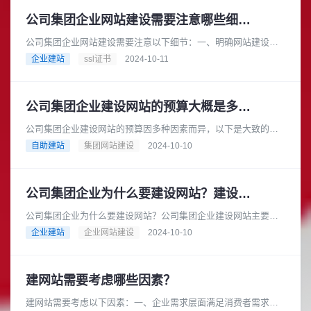
公司集团企业网站建设需要注意哪些细节？
公司集团企业网站建设需要注意以下细节：一、明确网站建设目
标在建设网站之前，公司集团企业应明确网站的建设目标。例
企业建站
ssl证书
2024-10-11
如，是为了提升企业形象、拓展市......
公司集团企业建设网站的预算大概是多少？
公司集团企业建设网站的预算因多种因素而异，以下是大致的预
算范围：基础型网站预算范围：如果选择模板建站，费用可能在
自助建站
集团网站建设
2024-10-10
数千元到 1 万元左右。一些......
公司集团企业为什么要建设网站？建设网站的流程是怎样的？
公司集团企业为什么要建设网站？公司集团企业建设网站主要有
以下几个重要原因：在当今互联网时代，消费者从产品研究到查
企业建站
企业网站建设
2024-10-10
询地点和营业时间等各个方面都......
建网站需要考虑哪些因素？
建网站需要考虑以下因素：一、企业需求层面满足消费者需求：