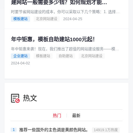
建网站一般需要多少钱？如何规划才能节省成本？
时要节省网站建设的成本，你可以采取以下几个策略：1. 选择合
适的网站类型根据你的业务需求和预算，选择适合你的网站类
模板建站
北京网站建设
2024-04-25
型。例如，如果你的业务相对......
年中钜惠，模板自助建站1000元起！
年中钜惠来袭！现在，我们推出了超值的网站建设服务——模板
自助建站，只需1000元起！是的，你没有听错，只要1000元，就
企业建站
模板建站
自助建站
北京网站建设
可以拥有一个专业的网......
2024-04-02
热文
热门
最新
推荐一些国外的主色调是黄颜色网站。
1
14919.1万热度