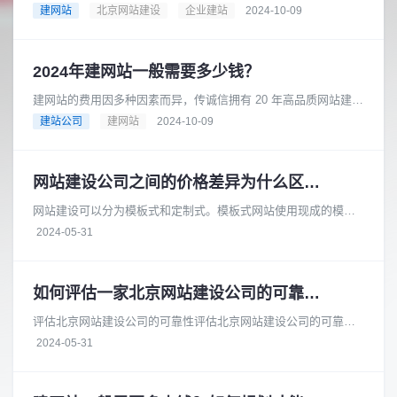
在互联网时代，消费者在产品研究、查询地点和营业时间等方面
建网站
北京网站建设
企业建站
2024-10-09
都依赖互联网，因此企业需要一......
2024年建网站一般需要多少钱？
建网站的费用因多种因素而异，传诚信拥有 20 年高品质网站建设
经验，是成熟可靠的网络品牌建设合作伙伴。在长期的发展过程
建站公司
建网站
2024-10-09
中，积累了丰富的专业知......
网站建设公司之间的价格差异为什么区别大
网站建设可以分为模板式和定制式。模板式网站使用现成的模板
进行搭建，成本较低，适合小型企业或个体户。而定制式网站则
2024-05-31
需要根据客户的具体需求进行开......
如何评估一家北京网站建设公司的可靠性和安全性
评估北京网站建设公司的可靠性评估北京网站建设公司的可靠性
时，您可以从以下几个方面进行考察：项目经验：查看公司的官
2024-05-31
方网站或参考案例，了解它们过......