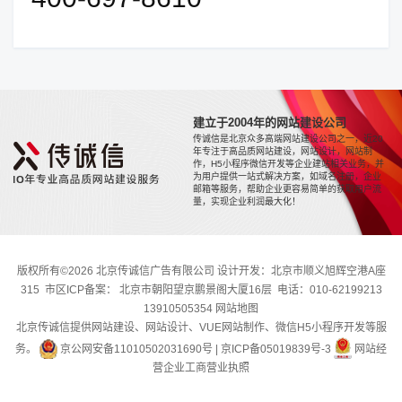
建立于2004年的网站建设公司
传诚信是北京众多高端网站建设公司之一，近20
年专注于高品质网站建设，网站设计，网站制
作，H5小程序微信开发等企业建站相关业务，并
为用户提供一站式解决方案，如域名注册，企业
邮箱等服务，帮助企业更容易简单的获取用户流
量，实现企业利润最大化！
版权所有©2026 北京传诚信广告有限公司 设计开发：北京市顺义旭辉空港A座
315 市区ICP备案： 北京市朝阳望京鹏景阁大厦16层 电话：010-62199213
13910505354
网站地图
北京传诚信提供网站建设、网站设计、VUE网站制作、微信H5小程序开发等服
务。
京公网安备11010502031690号
|
京ICP备05019839号-3
网站经
营企业工商营业执照