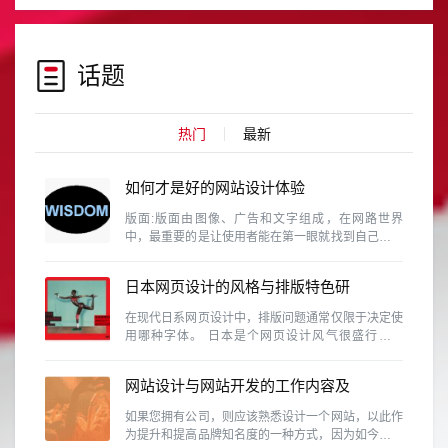
话题
热门
最新
如何才是好的网站设计体验
版面:版面由图像、广告和文字组成，在网路世界
中，最重要的是让使用者能在第一眼就找到自己需要
的资料。这需要维持设计的协和性、一致性和完整
性。
日本网页设计的风格与排版特色研
究
在现代日系网页设计中，排版问题通常仅限于决定使
用哪种字体。 日本是个网页设计风气很盛行的国
家，除了各行各业、网路活动、个人网站等是很普遍
的事情，同时日本也是视觉设计素养相当高的国家，
网站设计与网站开发的工作内容及
因此日本的网页设计的具有参考价值
区别有那些？
如果您拥有公司，则应该熟悉设计一个网站，以此作
为提升和提高品牌知名度的一种方式，因为如今，商