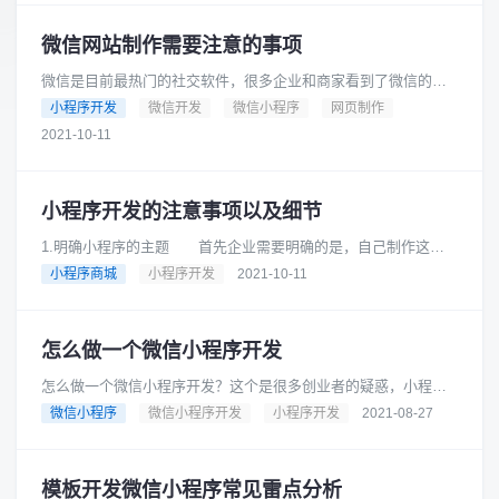
微信网站制作需要注意的事项
微信是目前最热门的社交软件，很多企业和商家看到了微信的发
展前景，纷纷把营销的平台搬到微信上来了。比如利用微信公众
小程序开发
微信开发
微信小程序
网页制作
号、小程序等进行营销是非常受......
2021-10-11
小程序开发的注意事项以及细节
1.明确小程序的主题 首先企业需要明确的是，自己制作这个
小程序是为了什么，希望达成什么样的目的，以及如何依靠小程
小程序商城
小程序开发
2021-10-11
序为企业带来价值。这些都是......
怎么做一个微信小程序开发
怎么做一个微信小程序开发？这个是很多创业者的疑惑，小程序
不知道什么时候慢慢垄断了我们的生活。成为我们离不开的一部
微信小程序
微信小程序开发
小程序开发
2021-08-27
分。很多时候我们点奶茶扫单车......
模板开发微信小程序常见雷点分析