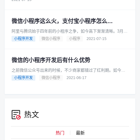
微信小程序这么火，支付宝小程序怎么办？
阿里与腾讯始于四年前的小程序之争，如今高下渐渐清晰。3月下
旬，淘宝特价版计划开通微信小程序、支持微信支付，4月初，闲
小程序开发
微信小程序
小程序
2021-07-15
鱼也向微信递交了小程序申......
微信的小程序开发后有什么优势
之前微信公众号出来的时候，不少商家都错过了红利期。如今微
信小程序开发来袭，聪明人都不会再次错过。现在越来越多人想
小程序开发
微信小程序
2021-06-17
要做微信小程序开发！传诚信和......
热文
热门
最新