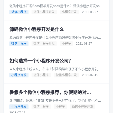
微信小程序开发Saas模板开发saas是什么？微信小程序开发saas
模板现在是很常见的一种通过互联网提供软件服务的模式，用户
微信小程序
微信小程序开发
小程序开发
2021-08-27
不用购买软件，而......
源码微信小程序开发是什么
源码微信小程序开发是什么小程序源码是微信小程序开发代码，
技术人员开发并添加功能等等。是制作小程序的源码，利用一些
微信小程序
微信小程序开发
小程序
2021-08-27
开源的源代码进行升级开发。如......
如何选择一个小程序开发公司？
自从小程序上线以来，市场上陆陆续续出现了不少小程序开发制
作公司，它们开发出来的产品报价也会有一些差别，那么该如何
小程序开发
微信小程序
微信小程序开发
2021-07-15
选择小程序开发制作公司呢？一......
暑假多个微信小程序推荐，你假期绝对用得到
暑假来临，还没出门的朋友是不是已经在慌了，别怕！咱也不用
坐以待毙，可以从别的角度入手，让自己更轻松一点~所以，今天
小程序开发
微信小程序
小程序
微信小程序开发
我就想给大家带来一些实用的......
2021-07-15