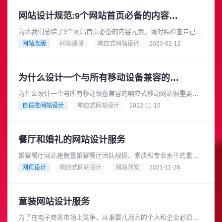
网站设计规范:9个网站首页必备的内容元素
为此我们总结了9个网站首页必备的内容元素，请对照检查自己的
网站是否都有落实。1.大标题你必须要在最短的时间内告诉网站
网站改版
网站建设
响应式网站设计
2023-02-12
刘览者你是做什么的，网站......
为什么设计一个与所有移动设备兼容的响应式移动网站很重要
为什么设计一个与所有移动设备兼容的响应式移动网站很重要？
在信息技术迅猛发展的今天，新的技术应运而生，尤其是移动技
自适应网站设计
响应式网站设计
2022-11-15
术，满足了用户日常生活的一切......
餐厅和婚礼的网站设计服务
婚宴餐厅网站是衡量婚宴餐厅团队规模、素质和专业水平的最重
要因素。婚礼餐厅网站的设计应该找专业的网站建设公司才合
网页设计
响应式网站设计
网站开发
2021-11-26
适。建设提供婚礼餐厅服务的网站......
童装网站设计服务
为了在电子商务市场上竞争，从事婴儿用品的个人和企业必须拥