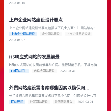
率，从而提供更好的用......
2023-06-16
上市企业网站建设设计要点
上市企业网站建设设计要点包括以下几个方面：1. 网站结构：网
站应该设计清晰的结构，便于用户快速找到所需信息。可以采用
上市企业网站建设
企业网站建设
上市企业网站设计
导航栏、面包屑导航等方式......
2023-06-07
H5响应式网站的发展前景
H5响应式网站的发展前景非常广阔。随着智能手机、平板电脑等
移动设备的普及，越来越多的用户选择使用这些设备进行上网浏
H5网站设计
自适应网站建设
2023-05-31
览。因此，网站的响应式设计......
外贸网站建设需考虑哪些因素以确保网站运营效果
外贸多语言网站建设需要考虑以下几个方面：01网站设计与开发
外贸多语言网站需要具备良好的设计和开发，以确保用户体验流
网站建设
外贸网站建设
外国网站建设
2023-03-21
畅。网站应该采用响应式设计......