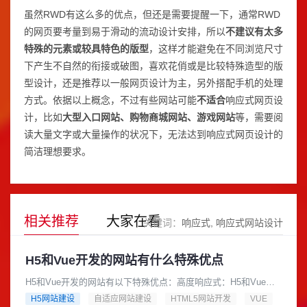
虽然RWD有这么多的优点，但还是需要提醒一下，通常RWD
的网页要考量到易于滑动的流动设计安排，所以
不建议有太多
特殊的元素或较具特色的版型
，这样才能避免在不同浏览尺寸
下产生不自然的衔接或破图，喜欢花俏或是比较特殊造型的版
型设计，还是推荐以一般网页设计为主，另外搭配手机的处理
方式。依据以上概念，不过有些网站可能
不适合
响应式网页设
计，比如
大型入口网站、购物商城网站、游戏网站
等，需要阅
读大量文字或大量操作的状况下，无法达到响应式网页设计的
简洁理想要求。
相关推荐
大家在看
关键词：
响应式
响应式网站设计
H5和Vue开发的网站有什么特殊优点
H5和Vue开发的网站有以下特殊优点：高度响应式：H5和Vue都
采用了响应式的设计思路，可以适应不同设备的屏幕大小和分辨
H5网站建设
自适应网站建设
HTML5网站开发
VUE