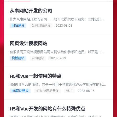
从事网站开发的公司
作为从事网站开发的公司，一般可以提供以下服务：网站设计与
开发：根据客户需求，设计和建立符合其品牌形象和目标的网
网站建设
公司网站建设
2023-08-03
站。可以包括用户界面设计、前端......
网页设计模板网站
有很多网页设计模板网站可以提供给你参考和选择，以下是一些
比较知名的网站：ThemeFest：https:themefest.Template......
模板建站
自助建站
2023-07-29
H5和vue一起使用的特点
H5是HTML5的简称，它是一种用于构建现代Web应用程序的标
准。Vue可以与H5无缝集成，从而为开发人员提供了许多特点，
H5网站建设
HTML5网站开发
VUE
2023-06-15
例如：响应式设计：......
H5和Vue开发的网站有什么特殊优点