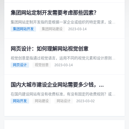
集团网站定制开发需要考虑那些因素？
集团网站定制开发指的是根据一家企业或组织的特定需求，设
计、开发和实现一个专门针对该企业或组织的网站。这种类型的
集团网站开发
集团网站建设
2023-03-14
网站通常具有更高的复杂性和定制......
网页设计：如何理解网站视觉创意
视觉创意是指通过视觉语言，运用不同的视觉元素和设计原则来
表达出感性、具有艺术性或创新性的概念、思想或信息。它包括
网页设计
视觉创意
2023-03-14
平面设计、插画、摄影、动画、......
国内大城市建设企业网站需要多少钱，有收费标准吗？我们来告诉你
在国内建设网站有没有收费标准，有没有固定的收费规则？或者
说做网站到底需要多少钱？其实对于这样的常见问题，我们需要
网站开发
网站建设
网站设计
2023-03-02
按照一些常见的计价规则来进行......