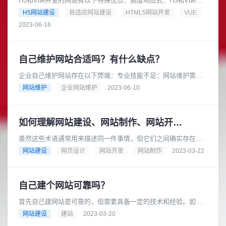
H5和Vue开发的网站有以下特殊优点：高度响应式：H5和Vue都
采用了响应式的设计思路，可以适应不同设备的屏幕大小和分辨
H5网站建设
自适应网站建设
HTML5网站开发
VUE
率，从而提供更好的用......
2023-06-16
自己维护网站合适吗？有什么缺点？
企业自己维护网站存在以下弊端：专业技能不足：网站维护需要
一定的专业技能，包括网站开发、安全防护、内容更新、SEO优
网站维护
企业网站维护
2023-06-10
化等方面的知识。如果自己没......
如何理解网站建设、网站制作、网站开发、网页设计？
虽然这些术语通常用来描述同一件事情，但它们之间确实存在一
些区别。一般来说：01网站建设网站建设是指创造一个新的网
网站建设
网页设计
网站开发
网站制作
2023-03-22
站，包括所有必要的元素，如页......
自己建个网站可靠吗？
首先自己建网站是可靠的，但需要具备一定的技术和经验。如果
您对网站开发有一定的了解或可以请专业的网站设计师或开发人
网站建设
建站
2023-03-20
员协助，则自己建网站是可行的......