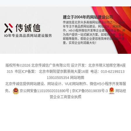
建立于2004年的网站建设公司
传诚信是北京众多高端网站建设公司之一，近20
年专注于高品质网站建设，网站设计，网站制
作，H5小程序微信开发等企业建站相关业务，并
为用户提供一站式解决方案，如域名注册，企业
邮箱等服务，帮助企业更容易简单的获取用户流
量，实现企业利润最大化！
版权所有©2026 北京传诚信广告有限公司 设计开发：北京市顺义旭辉空港A座
315 市区ICP备案： 北京市朝阳望京鹏景阁大厦16层 电话：010-62199213
13910505354
网站地图
北京传诚信提供网站建设、网站设计、VUE网站制作、微信H5小程序开发等服
务。
京公网安备11010502031690号
|
京ICP备05019839号-3
网站经
营企业工商营业执照