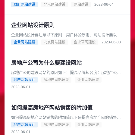
造政府网站的形象非常重要。以下是几个建议：1. 网站设计：政
政府网站建设
北京网站建设
网站建设
2023-06-04
府网站的设计应该符合政府......
企业网站设计原则
企业网站设计要注意以下原则：用户体验原则：网站设计要以用
户为中心，注重用户体验，提供易用性和可访问性，让用户能够
企业网站建设
北京网站建设
企业官网建设
2023-06-03
轻松地浏览和操作网站。简洁明......
房地产公司为什么要建设网站
房地产公司建设网站的原因如下：提高品牌知名度：房地产公司
可以通过网站宣传自己的品牌形象和特点，提高品牌知名度，增
地产网站设计
房地产网站建设
企业网站建设
加曝光率。增加销售渠道：房地......
2023-06-01
如何提高房地产网站销售的附加值
如何提高房地产网站销售的附加值以下是提高房地产网站销售的
附加值的几个方法：提供专业的房产知识：网站可以提供一些专
地产网站设计
房地产网站建设
企业网站建设
业的房产知识，比如税收政策、......
2023-06-01