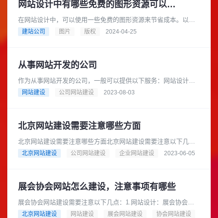
网站设计中有哪些免费的图形资源可以用于商业目的
在网站设计中，可以使用一些免费的图形资源来节省成本。以下
是一些提供免费图形资源的网站，它们都可以用于商业目的：
建站公司
图片
版权
2024-04-25
Pixabay: Pixaba......
从事网站开发的公司
作为从事网站开发的公司，一般可以提供以下服务：网站设计与
开发：根据客户需求，设计和建立符合其品牌形象和目标的网
网站建设
公司网站建设
2023-08-03
站。可以包括用户界面设计、前端......
北京网站建设需要注意哪些方面
北京网站建设需要注意哪些方面北京网站建设需要注意以下几个
方面：网站设计：网站设计应该简洁明了，界面美观，易于用户
北京网站建设
公司网站建设
企业网站建设
2023-06-05
操作。网站内容：网站内容应该......
展会协会网站怎么建设，注意事项有哪些
展会协会网站建设需要注意以下几点：1.网站设计：展会协会网
站需要采用简洁、大气、美观的设计风格，突出展会协会的特点
北京网站建设
网站建设
展会网站建设
协会网站建设