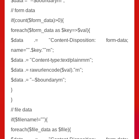
$data = "--$boundaryrn";
// form data
if(count($form_data)>0){
foreach($form_data as $key=>$val){
$data .= "Content-Disposition: form-data;
name="".$key.""rn";
$data .= "Content-type:text/plainrnrn";
$data .= rawurlencode($val)."rn";
$data .= "--$boundaryrn";
}
}
// file data
if($filename!=""){
foreach($file_data as $file){