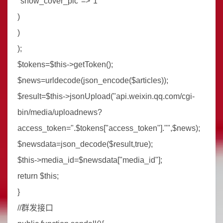
"show_cover_pic"=>"1"
)
)
);
$tokens=$this->getToken();
$news=urldecode(json_encode($articles));
$result=$this->jsonUpload("api.weixin.qq.com/cgi-
bin/media/uploadnews?
access_token=".$tokens["access_token"]."",$news);
$newsdata=json_decode($result,true);
$this->media_id=$newsdata["media_id"];
return $this;
}
//群发接口