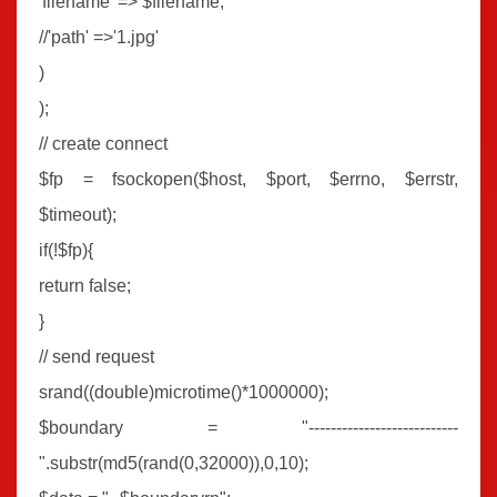
'filename' => $filename,
//'path' =>'1.jpg'
)
);
// create connect
$fp = fsockopen($host, $port, $errno, $errstr,
$timeout);
if(!$fp){
return false;
}
// send request
srand((double)microtime()*1000000);
$boundary = "---------------------------
".substr(md5(rand(0,32000)),0,10);