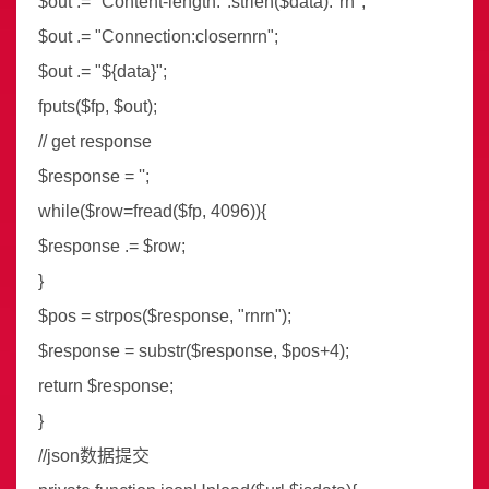
$out .= "Content-length:".strlen($data)."rn";
$out .= "Connection:closernrn";
$out .= "${data}";
fputs($fp, $out);
// get response
$response = '';
while($row=fread($fp, 4096)){
$response .= $row;
}
$pos = strpos($response, "rnrn");
$response = substr($response, $pos+4);
return $response;
}
//json数据提交