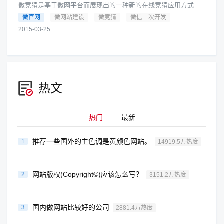
微竞猜是基于微网平台而展现出的一种新的在线竞猜应用方式，
涉及游戏、快速消费品、体育赛事、评比评选多个应用，具备有
微官网
微网站建设
微竞猜
微信二次开发
对微信用户进行生活形态研究的......
2015-03-25
热文
热门
最新
推荐一些国外的主色调是黄颜色网站。
1
14919.5万热度
网站版权(Copyright©)应该怎么写？
2
3151.2万热度
国内做网站比较好的公司
3
2881.4万热度