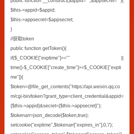
public function __construct($appid="",$appsecret=""){
$this->appid=$appid;
$this->appsecret=$appsecret;
}
//获取token
public function getToken(){
if($_COOKIE["exptime"]=="" ||
time()-$_COOKIE["create_time"]>=$_COOKIE["expti
me"]){
$token=@file_get_contents("https://api.weixin.qq.co
m/cgi-bin/token?grant_type=client_credential&appid=
{$this->appid}&secret={$this->appsecret}");
$tokenarr=json_decode($token,true);
setcookie("exptime",$tokenarr["expires_in"],0,'/');