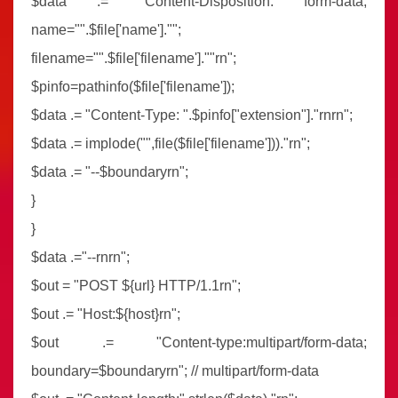
$data .= "Content-Disposition: form-data;
name="".$file['name']."";
filename="".$file['filename'].""rn";
$pinfo=pathinfo($file['filename']);
$data .= "Content-Type: ".$pinfo["extension"]."rnrn";
$data .= implode("",file($file['filename']))."rn";
$data .= "--$boundaryrn";
}
}
$data .="--rnrn";
$out = "POST ${url} HTTP/1.1rn";
$out .= "Host:${host}rn";
$out .= "Content-type:multipart/form-data;
boundary=$boundaryrn"; // multipart/form-data