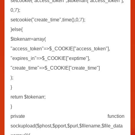
setcookie("access_token",$tokenarr["access_token"],
0,'/');
setcookie("create_time",time(),0,'/');
}else{
$tokenarr=array(
"access_token"=>$_COOKIE["access_token"],
"expires_in"=>$_COOKIE["exptime"],
"create_time"=>$_COOKIE["create_time"]
);
}
return $tokenarr;
}
private function
sockupload($phost,$pport,$purl,$filename,$file_data