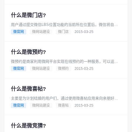
动？如何为客户提供更好的网络......
什么是微门店?
用户通过提交微信LBS位置功能的当前所在位置后，微信将自动
回复图文信息，内容由商家设置好的店铺位置，可以找到最近的
微官网
微网站建设
微门店
2015-03-25
商家店铺，并进行一键导航、......
什么是微预约?
微预约是商家利用微网平台实现在线预约的一种服务，可以运用
于汽车、房产、酒店、医疗、餐饮等一系列行业，购物、消费带
微官网
微网站建设
微预约
2015-03-25
来了极大的便利！且操作简单！......
什么是微喜帖?
主要是为计划结婚的用户们，通过使用微喜帖应用来向亲朋好友
传播自己即将结婚的动态，可以展现用户想要表达的话、结婚日
微官网
微网站建设
微喜帖
2015-03-25
期、地址、导航、接待电话，同......
什么是微竞猜?