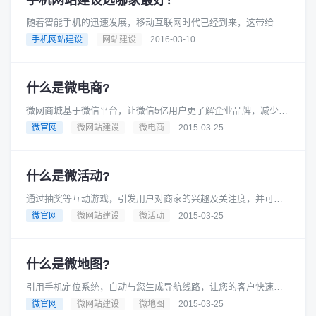
手机网站建设选哪家最好？
随着智能手机的迅速发展，移动互联网时代已经到来，这带给我
们要一个机遇还是危机，全取决于你能否迅速抢占先机，优先占
手机网站建设
网站建设
2016-03-10
领市场。现在的手机网站制作针......
什么是微电商?
微网商城基于微信平台，让微信5亿用户更了解企业品牌，减少宣
传成本 提高品牌知名度，打造更具影响力的品牌形象。建立企业
微官网
微网站建设
微电商
2015-03-25
与消费者、客户的一对一互......
什么是微活动?
通过抽奖等互动游戏，引发用户对商家的兴趣及关注度，并可让
用户自发对商家活动进行口碑宣传，进一步提高商家关注人数，
微官网
微网站建设
微活动
2015-03-25
带动企业产品销量。微活动包括......
什么是微地图?
引用手机定位系统，自动与您生成导航线路，让您的客户快速找
到您。 如何提高微信公众平台的粉丝数？如何更好地与粉丝互
微官网
微网站建设
微地图
2015-03-25