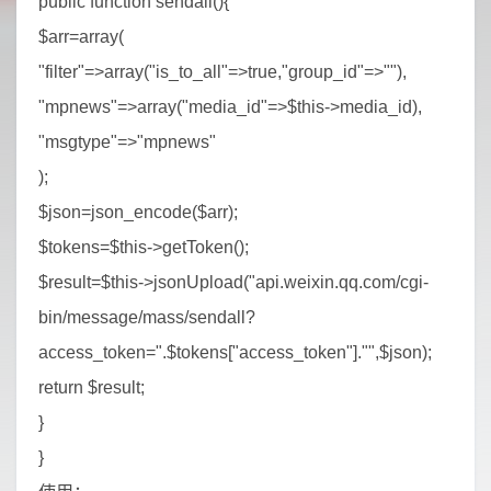
public function sendall(){
$arr=array(
"filter"=>array("is_to_all"=>true,"group_id"=>""),
"mpnews"=>array("media_id"=>$this->media_id),
"msgtype"=>"mpnews"
);
$json=json_encode($arr);
$tokens=$this->getToken();
$result=$this->jsonUpload("api.weixin.qq.com/cgi-
bin/message/mass/sendall?
access_token=".$tokens["access_token"]."",$json);
return $result;
}
}