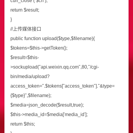
curl_close ( $ch );
return $result;
}
//上传媒体接口
public function upload($type,$filename){
$tokens=$this->getToken();
$result=$this-
>sockupload("api.weixin.qq.com",80,"/cgi-
bin/media/upload?
access_token=".$tokens["access_token"]."&type=
{$type}",$filename);
$media=json_decode($result,true);
$this->media_id=$media['media_id'];
return $this;