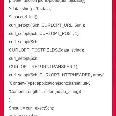
private function jsonUpload($url,$jsdata){
$data_string = $jsdata;
$ch = curl_init();
curl_setopt ( $ch, CURLOPT_URL, $url );
curl_setopt($ch, CURLOPT_POST, 1);
curl_setopt($ch,
CURLOPT_POSTFIELDS,$data_string);
curl_setopt($ch,
CURLOPT_RETURNTRANSFER,1);
curl_setopt($ch, CURLOPT_HTTPHEADER, array(
'Content-Type: application/json;charset=utf-8',
'Content-Length: ' . strlen($data_string))
);
$result = curl_exec($ch);