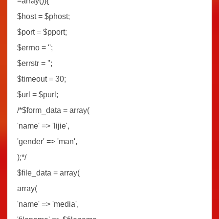
=array()){
$host = $phost;
$port = $pport;
$errno = '';
$errstr = '';
$timeout = 30;
$url = $purl;
/*$form_data = array(
'name' => 'lijie',
'gender' => 'man',
);*/
$file_data = array(
array(
'name' => 'media',