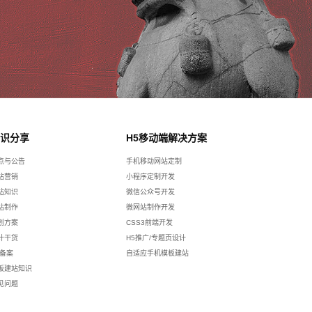
识分享
H5移动端解决方案
点与公告
手机移动网站定制
站营销
小程序定制开发
站知识
微信公众号开发
站制作
微网站制作开发
划方案
CSS3前端开发
计干货
H5推广/专题页设计
p备案
自适应手机模板建站
板建站知识
见问题