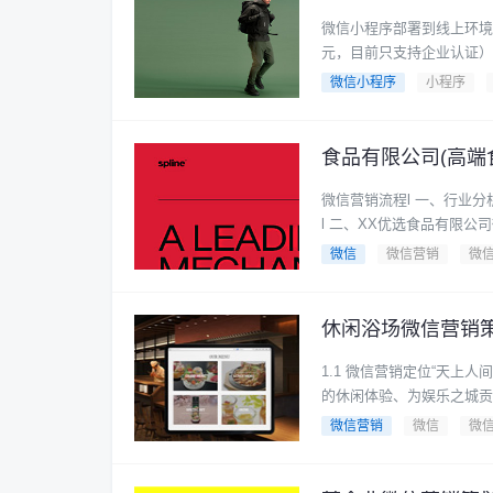
微信小程序部署到线上环境
元，目前只支持企业认证）详细见
微信小程序
小程序
食品有限公司(高
微信营销流程l 一、行业分
l 二、XX优选食品有限公司微
微信
微信营销
微
休闲浴场微信营销
1.1 微信营销定位“天上
的休闲体验、为娱乐之城贡献
微信营销
微信
微