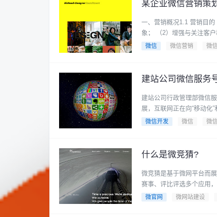
某企业微信营销策
一、营销概况1.1 营销目的 （1）开拓市场宣传新渠道，拓展特照明网络宣传，塑造企业品牌形
象； （2）增强与关注客户
微信
微信营销
微
建站公司微信服务
建站公司行政管理部微信服
展，互联网正在向“移动化”和“
微信开发
微信
微
什么是微竞猜?
微竞猜是基于微网平台而展
赛事、评比评选多个应用，具
微官网
微网站建设