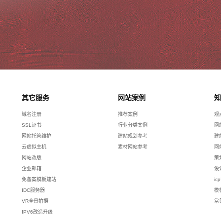
其它服务
网站案例
知
域名注册
推荐案例
观
SSL证书
行业分类案例
网
网站托管维护
建站规划参考
建
云虚拟主机
素材网站参考
网
网站改版
策
企业邮箱
设
免备案模板建站
ic
IDC服务器
模
VR全景拍摄
常
IPV6改造升级