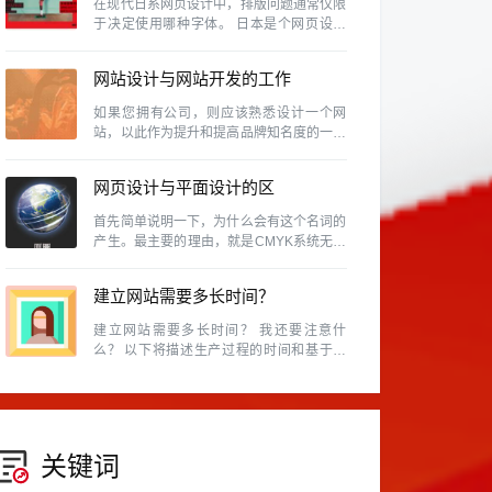
在现代日系网页设计中，排版问题通常仅限
于决定使用哪种字体。 日本是个网页设计
风气很盛行的国家，除了各行各业、网路活
动、个人网站等是很普遍的事情，同时日本
网站设计与网站开发的工作
也是视觉设计素养相当高的国家，因此日本
的网页设计的具有参考价值
内容及区别有那些？
如果您拥有公司，则应该熟悉设计一个网
站，以此作为提升和提高品牌知名度的一种
方式，因为如今，商人无法忽略使用该网站
的重要性。
网页设计与平面设计的区
别。
首先简单说明一下，为什么会有这个名词的
产生。最主要的理由，就是CMYK系统无法
表现所有的颜色。例如RGB的色域就和
CMYK不同，换句话说，某些RGB能呈现的
建立网站需要多长时间？
颜色，在CMYK中是表示不出来的。
建立网站需要多长时间？ 我还要注意什
么？ 以下将描述生产过程的时间和基于常
见网站建设类型的预防措施。
关键词