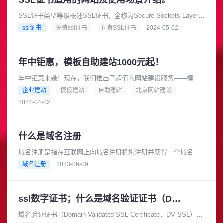
SSL证书适用的网站及使用场景介绍。
SSL证书类型等级概述SSL证书，全称为Secure Sockets Layer证
书，是一种数字证书，用于确保数据在客户端和服务器之间传输
ssl证书
免费ssl证书
付费SSL证书
2024-05-02
的......
年中钜惠，模板自助建站1000元起！
年中钜惠来袭！现在，我们推出了超值的网站建设服务——模板
自助建站，只需1000元起！是的，你没有听错，只要1000元，就
企业建站
模板建站
自助建站
北京网站建设
可以拥有一个专业的网......
2024-04-02
什么是域名注册
域名注册是指在互联网上向域名注册机构注册并获得一个域名的
过程。域名是互联网上的一个地址，类似于门牌号码，方便用户
域名注册
2023-06-09
访问网站。域名注册是建立网站......
ssl数字证书；什么是域名验证证书（DV SSL）
域名验证证书（Domain Validated SSL Certificate，DV SSL）是