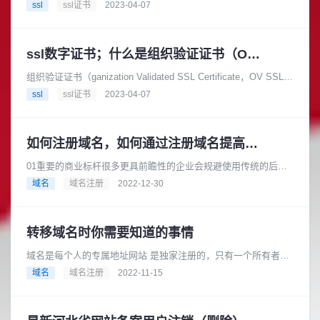
最基本的SSL证书类型之一。它通过验证网站的......
ssl
ssl证书
2023-04-07
ssl数字证书；什么是组织验证证书（OV SSL）
组织验证证书（ganization Validated SSL Certificate，OV SSL）
是一种SSL证书类型，它比域名验证证书......
ssl
ssl证书
2023-04-07
如何注册域名，如何通过注册域名提高品牌竞争力？
01重要的商业标杆很多更具前瞻性的企业会规避使用传统的后缀
域名，以此通过域名开启差异化竞争。而更为重要的是，注重数
域名
域名注册
2022-12-30
字技术的企业初创者或营销人......
转移域名时你需要知道的事情
域名是每个人的专属地址网站 是独家注册的，只有一个所有者。
所以当你要转移域名时，企业往往要办理转移手续。关注传诚信
域名
域名注册
2022-11-15
的文章，了解更多关于域名转......