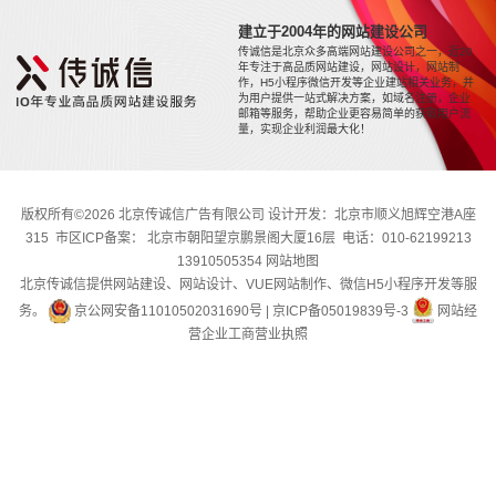
建立于2004年的网站建设公司
传诚信是北京众多高端网站建设公司之一，近20
年专注于高品质网站建设，网站设计，网站制
作，H5小程序微信开发等企业建站相关业务，并
为用户提供一站式解决方案，如域名注册，企业
邮箱等服务，帮助企业更容易简单的获取用户流
量，实现企业利润最大化！
版权所有©2026 北京传诚信广告有限公司 设计开发：北京市顺义旭辉空港A座
315 市区ICP备案： 北京市朝阳望京鹏景阁大厦16层 电话：010-62199213
13910505354
网站地图
北京传诚信提供网站建设、网站设计、VUE网站制作、微信H5小程序开发等服
务。
京公网安备11010502031690号
|
京ICP备05019839号-3
网站经
营企业工商营业执照