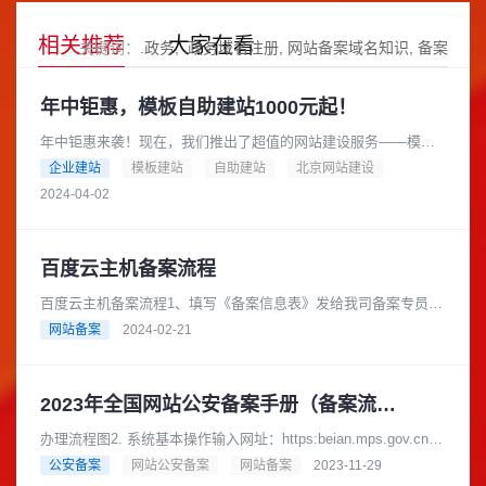
相关推荐
大家在看
关键词：
.政务
.政务域名注册
网站备案域名知识
备案
年中钜惠，模板自助建站1000元起！
年中钜惠来袭！现在，我们推出了超值的网站建设服务——模板
自助建站，只需1000元起！是的，你没有听错，只要1000元，就
企业建站
模板建站
自助建站
北京网站建设
可以拥有一个专业的网......
2024-04-02
百度云主机备案流程
百度云主机备案流程1、填写《备案信息表》发给我司备案专员，
联系企业微信中的备案专员；2、扫码下载百度智能云APP，点击
网站备案
2024-02-21
下载《百度智能云APP......
2023年全国网站公安备案手册（备案流程）
办理流程图2. 系统基本操作输入网址：https:beian.mps.gov.cn，
打开全国互联网安全管理服务平台。3.登录3.1. 登录系......
公安备案
网站公安备案
网站备案
2023-11-29