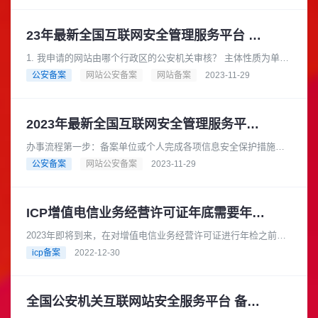
23年最新全国互联网安全管理服务平台 -网站备案常见问题
1. 我申请的网站由哪个行政区的公安机关审核？ 主体性质为单位
的，由单位办公地址所属公安机关审核；主体性质为个人的， 由
公安备案
网站公安备案
网站备案
2023-11-29
主体负责人常住地址所......
2023年最新全国互联网安全管理服务平台 -网站备案办事指南
办事流程第一步：备案单位或个人完成各项信息安全保护措施
后，准备好下文【申报材料】 中各项材料的电子图片；第二步：
公安备案
网站公安备案
2023-11-29
打开全国互联网安全管理服务平......
ICP增值电信业务经营许可证年底需要年检提醒
2023年即将到来，在对增值电信业务经营许可证进行年检之前，
我们需要了解一些事情，以避免在年检期间出现一些不必要的问
icp备案
2022-12-30
题。上个月传诚信为大家梳......
全国公安机关互联网站安全服务平台 备案操作指南