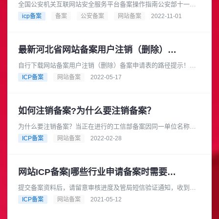
全国公安机关互联网站安全服务平台备案操作指南公安部十一局
一处201504一、引言 编写本用户手册的目的是：指导全国网民用
icp备案
备案
公安备案
网站备案
2022-11-01
户安全有效的在“全国......
最新河北省网站备案用户注销（删除）流程
自行下载网站备案用户注销（删除）备案申请表的路径提示！河
北省网站备案用户注销（删除）流程（疫情前版本）填写河北省
ICP备案
网站备案
2022-05-17
ICP网站备案注销申请表，寄......
如何注销备案?为什么要注销备案？
为什么要注销备案？当正在进行的工信部备案因同一单位名称名
下的已备案域名网站影响而无法新增备案时可以考虑注销之前的
ICP备案
网站备案
2022-02-28
网站域名备案，或者其他特殊原......
网站ICP备案|哪些行业申请备案时需要提供前置或专项审批文件？
提交备案资料后，请留意审核进度及管局短信验证通知，收到短
信请在24小时内及时验证备案信息。如2次不配合验证被管局退回
ICP备案
网站备案
2021-05-12
将停止备案，请知悉。短信......