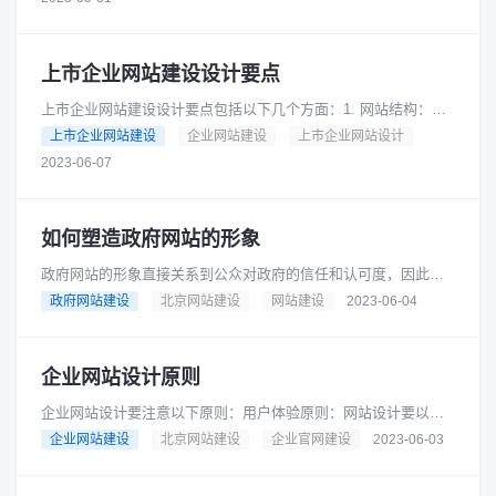
上市企业网站建设设计要点
上市企业网站建设设计要点包括以下几个方面：1. 网站结构：网
站应该设计清晰的结构，便于用户快速找到所需信息。可以采用
上市企业网站建设
企业网站建设
上市企业网站设计
导航栏、面包屑导航等方式......
2023-06-07
如何塑造政府网站的形象
政府网站的形象直接关系到公众对政府的信任和认可度，因此塑
造政府网站的形象非常重要。以下是几个建议：1. 网站设计：政
政府网站建设
北京网站建设
网站建设
2023-06-04
府网站的设计应该符合政府......
企业网站设计原则
企业网站设计要注意以下原则：用户体验原则：网站设计要以用
户为中心，注重用户体验，提供易用性和可访问性，让用户能够
企业网站建设
北京网站建设
企业官网建设
2023-06-03
轻松地浏览和操作网站。简洁明......