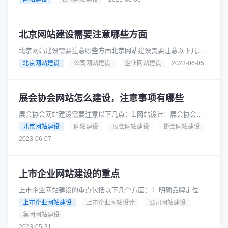
站。可以包括用户界面设计、前端......
北京网站建设需要注意哪些方面
北京网站建设需要注意哪些方面北京网站建设需要注意以下几个
方面：网站设计：网站设计应该简洁明了，界面美观，易于用户
北京网站建设
公司网站建设
企业网站建设
2023-06-05
操作。网站内容：网站内容应该......
展会协会网站怎么建设，注意事项有哪些
展会协会网站建设需要注意以下几点：1.网站设计：展会协会网
站需要采用简洁、大气、美观的设计风格，突出展会协会的特点
北京网站建设
网站建设
展会网站建设
协会网站建设
和形象，便于用户浏览和使用......
2023-06-07
上市企业网站建设的重点
上市企业网站建设的重点包括以下几个方面：1. 明确品牌定位：
网站需要清晰地表达企业的品牌定位，传达企业的核心价值和竞
上市企业网站建设
上市企业网站设计
公司网站建设
争优势。2. 提供详细的......
集团网站建设
2023-05-31