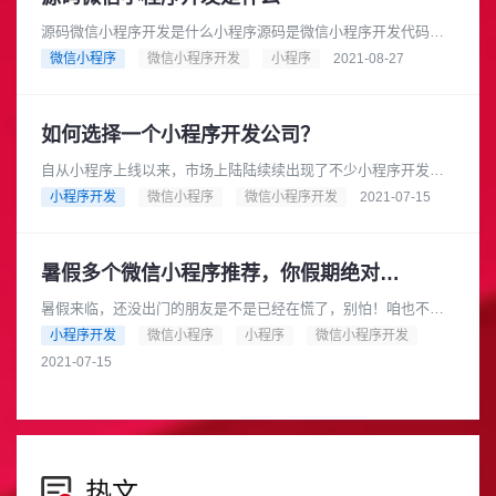
源码微信小程序开发是什么小程序源码是微信小程序开发代码，
技术人员开发并添加功能等等。是制作小程序的源码，利用一些
微信小程序
微信小程序开发
小程序
2021-08-27
开源的源代码进行升级开发。如......
如何选择一个小程序开发公司？
自从小程序上线以来，市场上陆陆续续出现了不少小程序开发制
作公司，它们开发出来的产品报价也会有一些差别，那么该如何
小程序开发
微信小程序
微信小程序开发
2021-07-15
选择小程序开发制作公司呢？一......
暑假多个微信小程序推荐，你假期绝对用得到
暑假来临，还没出门的朋友是不是已经在慌了，别怕！咱也不用
坐以待毙，可以从别的角度入手，让自己更轻松一点~所以，今天
小程序开发
微信小程序
小程序
微信小程序开发
我就想给大家带来一些实用的......
2021-07-15
热文