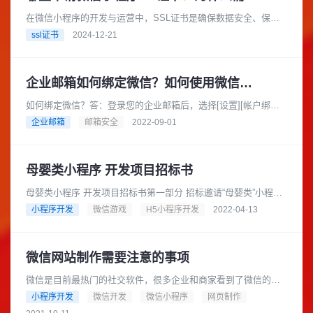
在微信小程序的开发与运营中，SSL证书是确保数据安全、保护
用户隐私和提升用户信任的重要工具。根据微信的相关要求，开
ssl证书
2024-12-21
发者必须使用SSL证书来保......
企业邮箱如何绑定微信？如何使用微信提醒功能？
如何绑定微信？答：登录您的企业邮箱后，选择[设置][帐户绑
定]，点击绑定微信后的“点击绑定”链接，页面会显示一个二维
企业邮箱
邮箱安全
2022-09-01
码，此时打开微信，使用“......
母婴类小程序 开发项目招标书
母婴类小程序 开发项目招标书第一部分 招标邀请“母婴类”小程序
开发项目进行公开招标，邀请有意向参加本次招标活动的投标人
小程序开发
微信游戏
H5小程序开发
2022-04-13
参与本项目投标。一、......
微信网站制作需要注意的事项
微信是目前最热门的社交软件，很多企业和商家看到了微信的发
展前景，纷纷把营销的平台搬到微信上来了。比如利用微信公众
小程序开发
微信开发
微信小程序
网页制作
号、小程序等进行营销是非常受......