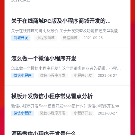
2021-10-11
关于在线商城PC版及小程序商城开发的说明及报价
关于在线商城的说明及报价 关于开发类型及功能描述类型功能定
制型网站商城（价格：10万起，不含PC，手机，小程序等界面设
商城开发
小程序商城
微信商城
2021-09-26
计费及其他可能产生的服......
怎么做一个微信小程序开发
怎么做一个微信小程序开发？这个是很多创业者的疑惑，小程序
不知道什么时候慢慢垄断了我们的生活。成为我们离不开的一部
微信小程序
微信小程序开发
小程序开发
2021-08-27
分。很多时候我们点奶茶扫单车......
模板开发微信小程序常见雷点分析
微信小程序开发Saas模板开发saas是什么？微信小程序开发saas
模板现在是很常见的一种通过互联网提供软件服务的模式，用户
微信小程序
微信小程序开发
小程序开发
2021-08-27
不用购买软件，而......
源码微信小程序开发是什么