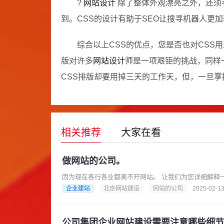
?
网站设计
除了整体外观漂亮之外，还须
到。CSS的设计有助于SEO让搜寻机器人更
综合以上CSS的优点，您是否也对CSS
版对许多
网站设计
师是一项艰钜的挑战，同样
CSS排版却要用掉三天的工作天，但，一旦掌
相关推荐
大家在看
做网站的公司。
因为现在各行各业都离不开网站。 让我们为您详细解释一下关于“做网站的公司”这个概念，以及您可以如何选择合适的公司
来帮您搭建网站。做网站的公......
企业建站
北京网站建设
网站的公司
2025-02-1
公司集团企业网站建设需要注意哪些细节