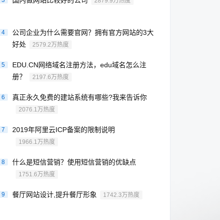
国内做网站比较好的公司
3
2879.9万热度
公司企业为什么需要官网？拥有官方网站的3大
4
好处
2579.2万热度
EDU.CN网络域名注册方法，edu域名怎么注
5
册？
2197.6万热度
真正永久免费的建站系统有哪些?我来告诉你
6
2076.1万热度
2019年阿里云ICP备案的限制说明
7
1966.1万热度
什么是短信营销？使用短信营销的优缺点
8
1751.6万热度
餐厅网站设计,提升餐厅形象
9
1742.3万热度