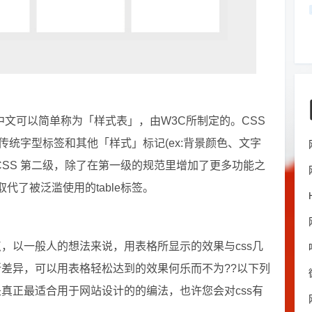
ts的缩写，中文可以简单称为「样式表」，由W3C所制定的。CSS
代传统字型标签和其他「样式」标记(ex:背景颜色、文字
了 CSS 第二级，除了在第一级的规范里增加了更多功能之
了被泛滥使用的table标签。
点，以一般人的想法来说，用表格所显示的效果与css几
所差异，可以用表格轻松达到的效果何乐而不为??以下列
是真正最适合用于网站设计的的编法，也许您会对css有