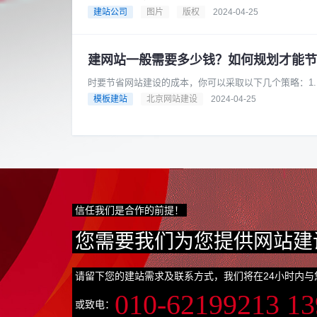
的：Pixabay: Pixaba......
建站公司
图片
版权
2024-04-25
建网站一般需要多少钱？如何规划才能节
时要节省网站建设的成本，你可以采取以下几个策略：1
类型。例如，如果你的业务相对......
模板建站
北京网站建设
2024-04-25
信任我们是合作的前提！
您需要我们为您提供网站建
请留下您的建站需求及联系方式，我们将在24小时内与
010-62199213 1
或致电：