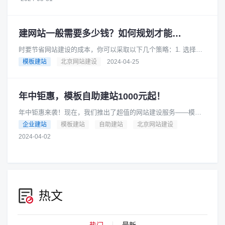
方网站或参考案例，了解它们过......
建网站一般需要多少钱？如何规划才能节省成本？
时要节省网站建设的成本，你可以采取以下几个策略：1. 选择合
适的网站类型根据你的业务需求和预算，选择适合你的网站类
模板建站
北京网站建设
2024-04-25
型。例如，如果你的业务相对......
年中钜惠，模板自助建站1000元起！
年中钜惠来袭！现在，我们推出了超值的网站建设服务——模板
自助建站，只需1000元起！是的，你没有听错，只要1000元，就
企业建站
模板建站
自助建站
北京网站建设
可以拥有一个专业的网......
2024-04-02
热文
热门
最新