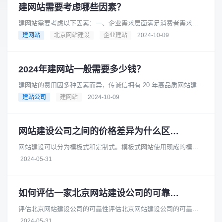
建网站需要考虑哪些因素？
建网站需要考虑以下因素：一、企业需求层面满足消费者需求：
在互联网时代，消费者在产品研究、查询地点和营业时间等方面
建网站
北京网站建设
企业建站
2024-10-09
都依赖互联网，因此企业需要一......
2024年建网站一般需要多少钱？
建网站的费用因多种因素而异，传诚信拥有 20 年高品质网站建设
经验，是成熟可靠的网络品牌建设合作伙伴。在长期的发展过程
建站公司
建网站
2024-10-09
中，积累了丰富的专业知......
网站建设公司之间的价格差异为什么区别大
网站建设可以分为模板式和定制式。模板式网站使用现成的模板
进行搭建，成本较低，适合小型企业或个体户。而定制式网站则
2024-05-31
需要根据客户的具体需求进行开......
如何评估一家北京网站建设公司的可靠性和安全性
评估北京网站建设公司的可靠性评估北京网站建设公司的可靠性
时，您可以从以下几个方面进行考察：项目经验：查看公司的官
2024-05-31