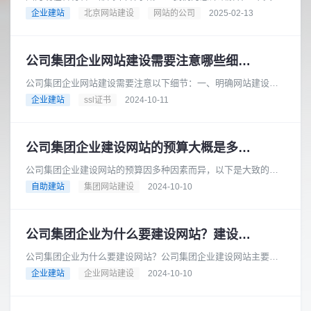
“做网站的公司”这个概念，以及您可以如何选择合适的公司来帮您
企业建站
北京网站建设
网站的公司
2025-02-13
搭建网站。做网站的公......
公司集团企业网站建设需要注意哪些细节？
公司集团企业网站建设需要注意以下细节：一、明确网站建设目
标在建设网站之前，公司集团企业应明确网站的建设目标。例
企业建站
ssl证书
2024-10-11
如，是为了提升企业形象、拓展市......
公司集团企业建设网站的预算大概是多少？
公司集团企业建设网站的预算因多种因素而异，以下是大致的预
算范围：基础型网站预算范围：如果选择模板建站，费用可能在
自助建站
集团网站建设
2024-10-10
数千元到 1 万元左右。一些......
公司集团企业为什么要建设网站？建设网站的流程是怎样的？
公司集团企业为什么要建设网站？公司集团企业建设网站主要有
以下几个重要原因：在当今互联网时代，消费者从产品研究到查
企业建站
企业网站建设
2024-10-10
询地点和营业时间等各个方面都......