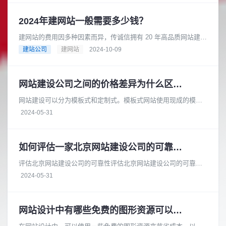
2024年建网站一般需要多少钱？
建网站的费用因多种因素而异，传诚信拥有 20 年高品质网站建设
经验，是成熟可靠的网络品牌建设合作伙伴。在长期的发展过程
建站公司
建网站
2024-10-09
中，积累了丰富的专业知......
网站建设公司之间的价格差异为什么区别大
网站建设可以分为模板式和定制式。模板式网站使用现成的模板
进行搭建，成本较低，适合小型企业或个体户。而定制式网站则
2024-05-31
需要根据客户的具体需求进行开......
如何评估一家北京网站建设公司的可靠性和安全性
评估北京网站建设公司的可靠性评估北京网站建设公司的可靠性
时，您可以从以下几个方面进行考察：项目经验：查看公司的官
2024-05-31
方网站或参考案例，了解它们过......
网站设计中有哪些免费的图形资源可以用于商业目的