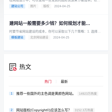
在网站设计中，可以使用一些免费的图形资源来节省成本。以下
是一些提供免费图形资源的网站，它们都可以用于商业目的：
建站公司
图片
版权
2024-04-25
Pixabay: Pixaba......
建网站一般需要多少钱？如何规划才能节省成本？
时要节省网站建设的成本，你可以采取以下几个策略：1. 选择合
适的网站类型根据你的业务需求和预算，选择适合你的网站类
模板建站
北京网站建设
2024-04-25
型。例如，如果你的业务相对......
热文
热门
最新
推荐一些国外的主色调是黄颜色网站。
1
14923万热度
网站版权(Copyright©)应该怎么写？
2
3152.3万热度