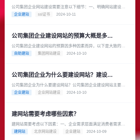
公司集团企业网站建设需要注意以下细节：一、明确网站建设目
标在建设网站之前，公司集团企业应明确网站的建设目标。例
企业建站
ssl证书
2024-10-11
如，是为了提升企业形象、拓展市......
公司集团企业建设网站的预算大概是多少？
公司集团企业建设网站的预算因多种因素而异，以下是大致的预
算范围：基础型网站预算范围：如果选择模板建站，费用可能在
自助建站
集团网站建设
2024-10-10
数千元到 1 万元左右。一些......
公司集团企业为什么要建设网站？建设网站的流程是怎样的？
公司集团企业为什么要建设网站？公司集团企业建设网站主要有
以下几个重要原因：在当今互联网时代，消费者从产品研究到查
企业建站
企业网站建设
2024-10-10
询地点和营业时间等各个方面都......
建网站需要考虑哪些因素？
建网站需要考虑以下因素：一、企业需求层面满足消费者需求：
在互联网时代，消费者在产品研究、查询地点和营业时间等方面
建网站
北京网站建设
企业建站
2024-10-09
都依赖互联网，因此企业需要一......