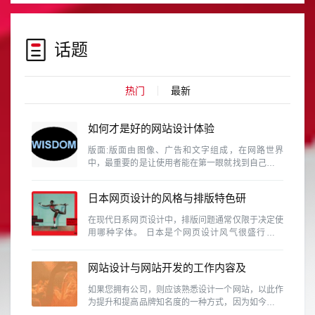
话题
热门
最新
如何才是好的网站设计体验
版面:版面由图像、广告和文字组成，在网路世界
中，最重要的是让使用者能在第一眼就找到自己需要
的资料。这需要维持设计的协和性、一致性和完整
性。
日本网页设计的风格与排版特色研
究
在现代日系网页设计中，排版问题通常仅限于决定使
用哪种字体。 日本是个网页设计风气很盛行的国
家，除了各行各业、网路活动、个人网站等是很普遍
的事情，同时日本也是视觉设计素养相当高的国家，
网站设计与网站开发的工作内容及
因此日本的网页设计的具有参考价值
区别有那些？
如果您拥有公司，则应该熟悉设计一个网站，以此作
为提升和提高品牌知名度的一种方式，因为如今，商