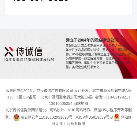
建立于2004年的网站建设公司
传诚信是北京众多高端网站建设公司之一，近20
年专注于高品质网站建设，网站设计，网站制
作，H5小程序微信开发等企业建站相关业务，并
为用户提供一站式解决方案，如域名注册，企业
邮箱等服务，帮助企业更容易简单的获取用户流
量，实现企业利润最大化！
版权所有©2026 北京传诚信广告有限公司 设计开发：北京市顺义旭辉空港A座
315 市区ICP备案： 北京市朝阳望京鹏景阁大厦16层 电话：010-62199213
13910505354
网站地图
北京传诚信提供网站建设、网站设计、VUE网站制作、微信H5小程序开发等服
务。
京公网安备11010502031690号
|
京ICP备05019839号-3
网站经
营企业工商营业执照