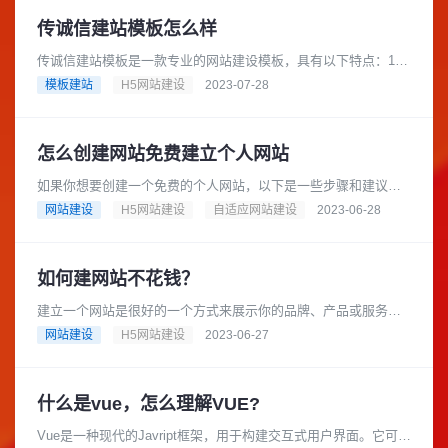
传诚信建站模板怎么样
传诚信建站模板是一款专业的网站建设模板，具有以下特点：1.
高度定制化：传诚信建站模板提供了丰富的功能和灵活的布局，
模板建站
H5网站建设
2023-07-28
可以根据用户的需求进行个......
怎么创建网站免费建立个人网站
如果你想要创建一个免费的个人网站，以下是一些步骤和建议：
确定你的网站主题和目标受众：你需要决定你的网站主题和目标
网站建设
H5网站建设
自适应网站建设
2023-06-28
受众。这将有助于你选择适当......
如何建网站不花钱？
建立一个网站是很好的一个方式来展示你的品牌、产品或服务。
但是，为了建立一个高质量的网站，通常需要花费大量的时间和
网站建设
H5网站建设
2023-06-27
金钱。但是，如果你想在不花钱......
什么是vue，怎么理解VUE?
Vue是一种现代的Javript框架，用于构建交互式用户界面。它可以