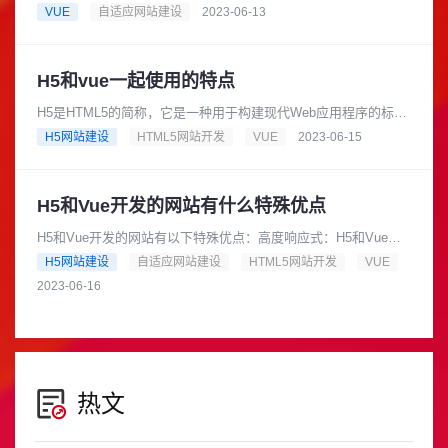
轻松地与其他库或现有项目集成，使开发人员能够快速构建复杂
VUE
自适应网站建设
2023-06-13
的单页应用程序。......
H5和vue一起使用的特点
H5是HTML5的简称，它是一种用于构建现代Web应用程序的标
准。Vue可以与H5无缝集成，从而为开发人员提供了许多特点，
H5网站建设
HTML5网站开发
VUE
2023-06-15
例如：响应式设计：......
H5和Vue开发的网站有什么特殊优点
H5和Vue开发的网站有以下特殊优点：高度响应式：H5和Vue都
采用了响应式的设计思路，可以适应不同设备的屏幕大小和分辨
H5网站建设
自适应网站建设
HTML5网站开发
VUE
率，从而提供更好的用......
2023-06-16
热文