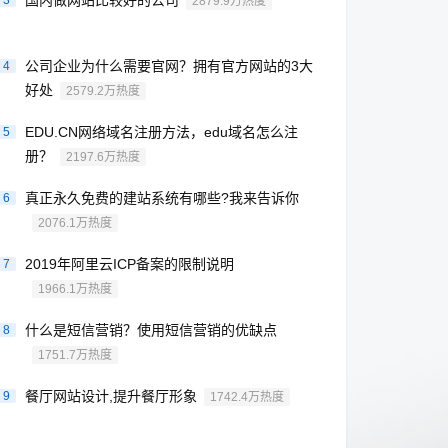
国内做网站比较好的公司
3
2879.9万热度
公司企业为什么需要官网？拥有官方网站的3大
4
好处
2579.2万热度
EDU.CN网络域名注册方法，edu域名怎么注
5
册？
2197.6万热度
真正永久免费的建站系统有哪些?我来告诉你
6
2076.1万热度
2019年阿里云ICP备案的限制说明
7
1966.1万热度
什么是短信营销？使用短信营销的优缺点
8
1751.7万热度
餐厅网站设计,提升餐厅形象
9
1742.4万热度